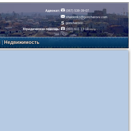
Адвокат:
(067) 538-39-07
shaldenko@goncharovv.com
S
goncharovv
Юридическая помощь:
(093) 611-13-16
ы
|
Недвижимость