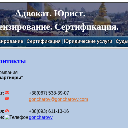
Адвокат. Юрист.
ензирование. Сертификация.
зирование
|
Сертификация
|
Юридические услуги
|
Суд
контакты
компания
 партнеры"
т:
+38(067) 538-39-07
goncharov@goncharovv.com
я:
+38(093) 611-13-16
e:
goncharovv