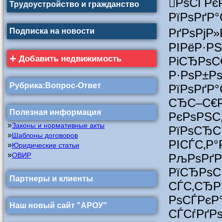
РѕСЃРє
Трудоустройство и гражданство
РїРѕРґР°
РґРѕРј
Подписка на новости
РІРё
+
Добавить недвижимость
РіСЂРѕС
Р·РѕР±Р
Рубрика:Вопрос-Ответ
РїРѕРґР
СЂС–С€
Полезная информация
РєРѕРЅС
»
Законы и нормативные акты
РїРѕСЂ
»
Шаблоны договоров
РІСЃС
»
Юридические статьи
»
ОВИР
РљР
РїСЂРѕ
Партнеры и клиенты
СЃС‚СЂР
РѕСЃР
Наш новый сайт "АРОУ"
СЃСѓРґРѕ