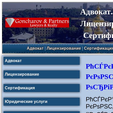
Адвокат
Лицензи
Сертиф
Адвокат
|
Лицензирование
|
Сертификаци
Адвокат
РћСЃРє
РєРѕРЅ
Лицензирование
РѕСЂРі
Сертификация
РћСЃР
Юридические услуги
РєРѕРЅ