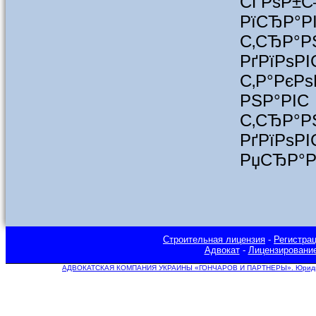
СЃРѕР±
РїСЂР
С‚СЂР°Р
РґРїРѕР
С‚Р°Р
РЅР°РІ
С‚СЂР°Р
РґРїРѕ
РџСЂР°Р
Строительная лицензия
-
Регистра
Адвокат
-
Лицензировани
АДВОКАТСКАЯ КОМПАНИЯ УКРАИНЫ «ГОНЧАРОВ И ПАРТНЕРЫ». Юридическ