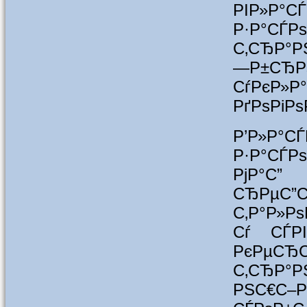
РІР»Р°С
Р·Р°СЃ
С‚СЂР°Р
—Р±СЂР
СѓРєР
РґРѕРіРѕ
Р’Р»Р°С
Р·Р°СЃР
РјР°
СЂРµ
С‚Р°Р»Р
Сѓ СЃР
РєРµСЂС
С‚СЂР°Р
РЅС€С–