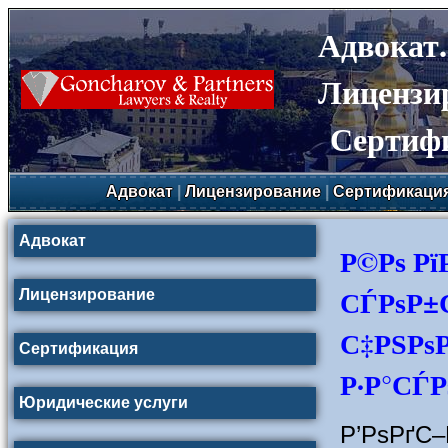
Адвокат
Лицензи
Сертиф
Адвокат
|
Лицензирование
|
Сертификаци
Адвокат
Р©Рѕ Рї
СЃРѕР±
Лицензирование
С‡РЅРѕР
Сертификация
Р·Р°СЃР
Юридические услуги
Р’РѕР