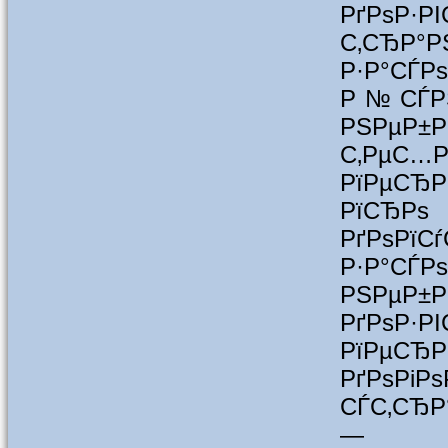
РґРѕР
С‚СЂР°Р
Р·Р°
Р№СЃРЅ
РЅРµР±Р
С‚РµС
РїРµСЂР
РїСЂР
РґРѕРї
Р·Р°СЃР
РЅРµР±Р
РґРѕР
РїРµСЂ
РґРѕРіР
СЃС‚СЂР
— РІС–