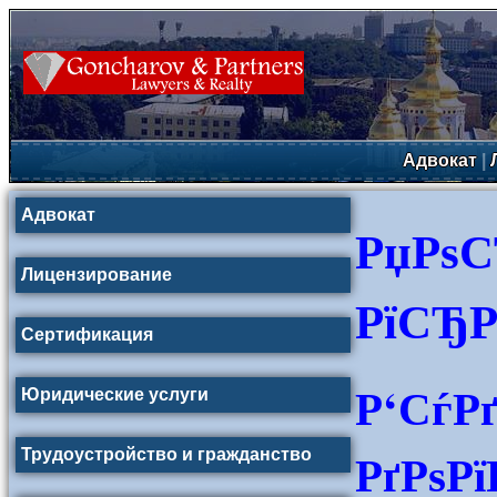
Адвокат
|
Адвокат
РџРѕС
Лицензирование
РїСЂР
Сертификация
Р‘СѓР
Юридические услуги
РґРѕР
Трудоустройство и гражданство