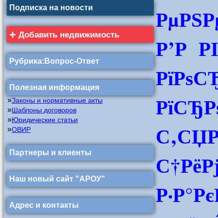
Подписка на новости
РµРЅР
+
Добавить недвижимость
Р’Р Р
Рубрика:Вопрос-Ответ
РїРѕС
Полезная информация
РїСЂР
»
Законы и нормативные акты
»
Шаблоны договоров
»
Юридические статьи
С‚СЏР
»
ОВИР
Партнеры и клиенты
С†РёР
Наш новый сайт "АРОУ"
Р·Р°Р
Адрес и контакты