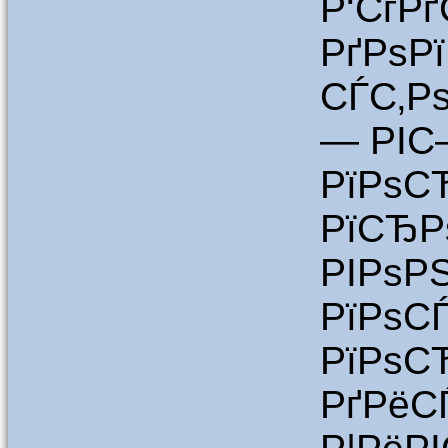
Р‘СѓР
РґРѕРї
СЃС‚Р
— РІС
РїРѕС
РїСЂР
РІРѕР
РїРѕС
РїРѕС
РґРёС