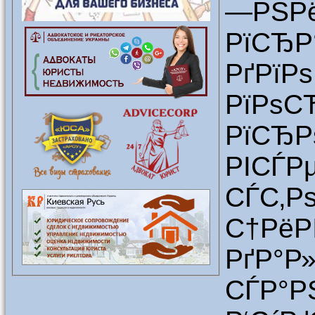
—РЅРё
РїСЂР
РґРїР
РїРѕС
РїСЂР
РІСЃР
СЃС‚Р
С†РёР
РґР°Р
СЃР°Р