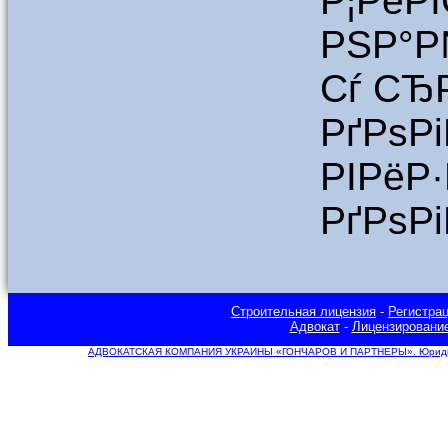
Р¦РёР
РЅР°Р
Сѓ СЂ
РґРѕРі
РІРёР
РґРѕР
Строительная лицензия
-
Регистра
Адвокат
-
Лицензировани
АДВОКАТСКАЯ КОМПАНИЯ УКРАИНЫ «ГОНЧАРОВ И ПАРТНЕРЫ». Юридическ