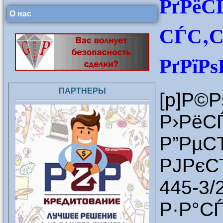
РґРёС
О нас
СЃС‚С
РґРїР
ПАРТНЕРЫ
[p]Р©
Р›РёС
Р”РµС
РЈРєС
445-3
Р·Р°С