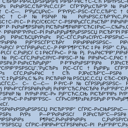
ј СЂРѕР·РіР»СЏРЅРµРјРѕ РїРѕР·РёС†С–СЋ РѕРґРЅС
 РєРѕРЅС‚СЂР°РєС‚Сѓ,Р° СЃР°РјРµ:СЂР°Р№РѕР
С–С—. Р”РµСЏРєС– Р°РґРјС–РЅС–СЃС‚СЂР°С†С–
‚РёС†С–Р№РЅРёР№ РєРѕРЅС‚СЂР°РєС‚,РїС–РґС
ЅС†С–РІ С– Р·РјСѓС€СѓС” С–РЅРІРµСЃС‚РѕСЂР° РїРѕР
° Р· РєРѕР¶РЅРёРј РїСЂРѕР¶РёРІР°СЋС‡РѕС—,С‰Рѕ,
Р· РІРёРїР°РґРєС–РІ РѕР±РјРµР¶РµРЅРЅСЏ РїСЂР°РІ Р
РѕРј РїРѕСЂСЏРґРѕРє РјС–СЃС‚РѕР±СѓРґС–РІРЅРѕ
ѓРґРѕРІРё РјР°РЅСЃР°СЂРґ РїРѕРІРёРЅРЅС– РІ
ѕРјСѓ Р°СЃРїРµРєС‚С–,Р·РІР°Р¶Р°СЋС‡Рё РЅР° С‚
–РІ,Сѓ С‚РѕРјСѓ С‡РёСЃР»С– Р№ Рј. РљРёС”РІР°,Рї
№ РјС–СЃС‚РѕР±СѓРґС–РІРЅС–Р№ РїРѕР»С–С‚РёС†С–
—РЅРё,Р·РѕРєСЂРµРјР° Р·Р°РєРѕРЅР°РјРё РЈР
РґСѓРІР°РЅРЅСЏ","РџСЂРѕ РјС–СЃС†РµРІРµ СЃР°
џСЂРѕ СЃС‚РѕР»РёС†СЋ РЈРєСЂР°С—РЅР
РЅР°С‡РµРЅРѕ,С‰Рѕ РїСЂРёР№РЅСЏС‚С‚СЏ СЂС–С€Рµ
ѕСЃС‚С– С– С—С— Р·РґС–Р№СЃРЅРµРЅРЅС– РЅРµ 
ј РІР»Р°СЃРЅРёРєРѕРј РєРІР°СЂС‚РёСЂРё Р±Р°РіР°С‚
ґРЅРёР№ РґРѕР·РІС–Р» РјР°СЋС‚СЊ РїСЂР°РІРѕ Рґ
Р°Р»С–Р·РѕРІР°РЅС– СЃР»СѓР¶Р±Рё,РЅРµР·Р°Р»РµР
єСѓ.
ёРЅРёРєРЅРµРЅРЅСЏ РїСЂР°РІР° СЃРїС–Р»СЊРЅРѕС— 
–РґРЅРѕ РґРѕ Р—Р°РєРѕРЅСѓ РЈРєСЂР°С—РЅ
°РІРЅРѕРіРѕ Р¶РёС‚Р»РѕРІРѕРіРѕ С„РѕРЅРґСѓ
Р°РЅРЅСЏ СЃРїС–РІРІР»Р°СЃРЅРёРєС–РІ Р±Р°РіР°С