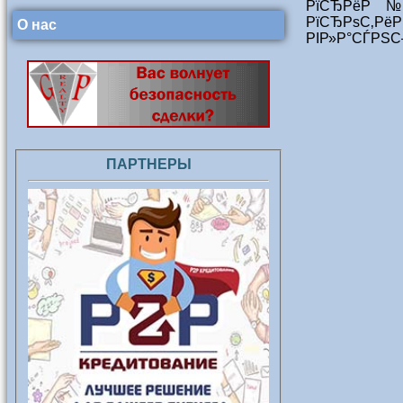
РїСЂРёР№Р
РїСЂРѕС‚РёР
О нас
РІР»Р°СЃРЅС
ПАРТНЕРЫ