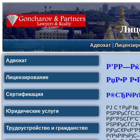
Лиц
Адвокат
|
Лицензир
Адвокат
Р’РР—Рќ
РџР•Р Р•
Лицензирование
Р®СЂРёРґР
Сертификация
РЈ С†РµР№ С
Юридические услуги
РЅРІРµСЃС‚
РјР°РЅСЃР°
РЅРІРµСЃС‚Р
Трудоустройство и гражданство
РјРµС€РєР°Р
РґРѕРїРѕРјС