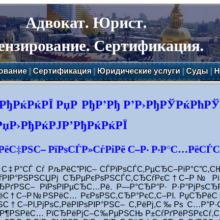
Адвокат. Юрист.
ензирование. Сертификация.
ование
|
Сертификация
|
Юридические услуги
|
Суды
|
Н
РђРќРќРЇ РџР РђР’Рђ Р’Р›РђРЎРќРћРЎ
РџР›РђРќРЈР’РђРќРќРЇ
ёС‡РЅС– РїРѕСЃР»СѓРіРё С–Р· Р·Р°С…РёСЃС
‡Р°СЃ Сѓ РљРёС”РІС– СЃРїРѕСЃС‚РµСЂС–РіР°С”С‚С
СѓРІР°РЅРЅСЏРј СЂРµРєРѕРЅСЃС‚СЂСѓРєС†С–Р№
СЂРґРЅС– РїРѕРІРµСЂС…Рё. Р—Р°СЂР°Р· Р·Р°РјРѕС
ёС†С–Р№РЅРёС… РєРѕРЅС‚СЂР°РєС‚С–РІ. РџСЂРёС‡Р
ЅС†С–РІ,РјРѕС‚РёРІРѕРІР°РЅС– С‚РёРј,С‰Рѕ С…Р°Р·
–Р¶РЅРёС… РїСЂРёРјС–С‰РµРЅСЊ Р±СѓРґРёРЅРєСѓ,Сѓ 