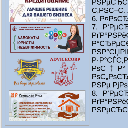
РЅРµСЂСѓ
С‚РЅС–С…
6. Р¤РѕСЂ
7. Р‘РµС
РґР°РЅ
Р°СЂРµ
РЅР°СЏР
Р·Р°СЃС‚
РѕС‡Р° 
РѕС„РѕС
РЅРµ РјРѕ
8. Р‘РµС
РґР°РЅРё
РЅРµСЂСѓ