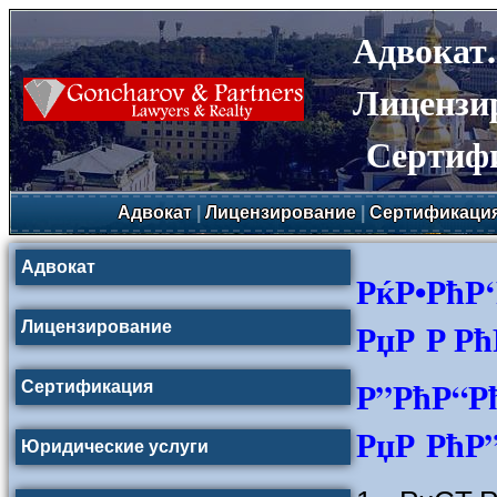
Адвокат
Лицензи
Сертиф
Адвокат
|
Лицензирование
|
Сертификаци
Адвокат
РќР•РћР
РџР Р Р
Лицензирование
Р”РћР“Р
Сертификация
РџР РћР
Юридические услуги