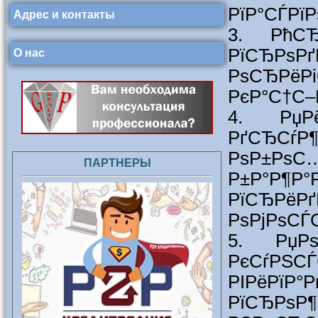
РїР°СЃРїР
Адрес и контакты
3. РћСЂ
РїСЂРѕР
О нас
РѕСЂРёР
РєР°С†С–
4. РџРё
РґСЂСѓР¶
РѕР±Р
ПАРТНЕРЫ
Р±Р°Р¶Р°
РїСЂРёР
РѕРјРѕСЃС
5. РџРѕ
РєСѓР
РІРёРї
РїСЂРѕР