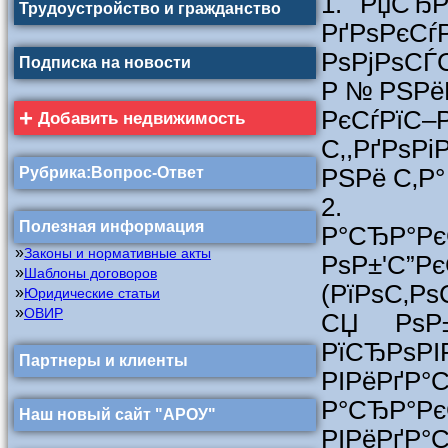
1. РџСЂ
Трудоустройство и гражданство
РґРѕРєСѓ
РѕРјРѕС
Подписка на новости
Р№РЅРёР
+
РєСѓРїС–
Добавить недвижимость
С‚,РґРѕР
Рубрика:Вопрос-Ответ
РЅРё С‚Р°
2. Р
Полезная информация
Р°СЂР°Рє
»
Законы и нормативные акты
РѕР±'С
»
Шаблоны договоров
(РїРѕС‚Р
»
Юридические статьи
»
ОВИР
СЏ РѕР±
РїСЂРѕ
Партнеры и клиенты
РІРёРґ
Р°СЂР°
Наш новый сайт "АРОУ"
РІРёРґР