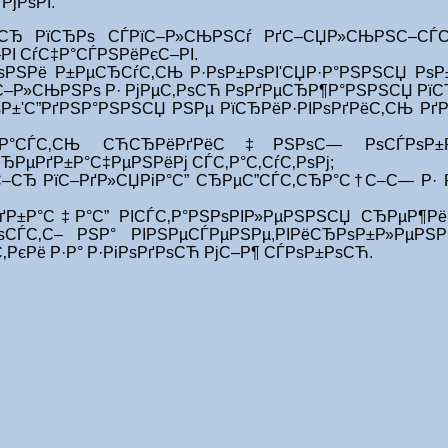
РјРѕРІ.
С–СЂ РїСЂРѕ СЃРїС–Р»СЊРЅСѓ РґС–СЏР»СЊРЅС–СЃС
РІ СѓС‡Р°СЃРЅРёРєС–РІ.
ѕРЅРё Р±РµСЂСѓС‚СЊ Р·РѕР±РѕРІ'СЏР·Р°РЅРЅСЏ РѕР±'
С–Р»СЊРЅРѕ Р· РјРµС‚РѕСЋ РѕРґРµСЂР¶Р°РЅРЅСЏ РїС
РѕР±'С”РґРЅР°РЅРЅСЏ РЅРµ РїСЂРёР·РІРѕРґРёС‚СЊ
СЃС‚СЊ СЋСЂРёРґРёС‡РЅРѕС— РѕСЃРѕР±Рё 
СЂРµРґР±Р°С‡РµРЅРёРј СЃС‚Р°С‚СѓС‚РѕРј;
ІС–СЂ РїС–РґР»СЏРіР°С” СЂРµС”СЃС‚СЂР°С†С–С— Р· 
РґР±Р°С‡Р°С” РІСЃС‚Р°РЅРѕРІР»РµРЅРЅСЏ СЂРµР¶Р
РѕСЃС‚С– РЅР° РІРЅРµСЃРµРЅРµ,РІРёСЂРѕР±Р»РµР
‚РєРё Р·Р° Р·РіРѕРґРѕСЋ РјС–Р¶ СЃРѕР±РѕСЋ.