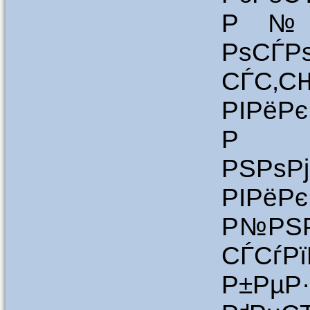
Р№РЅ
РѕСЃР
СЃС‚
РІРё
Р
РЅРѕ
РІРё
Р№РЅР
СЃСѓР
Р±РµР