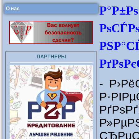
Р°Р±Рѕ
О нас
РѕСЃРѕ
РЅР°С
ПАРТНЕРЫ
РґРѕРє
- Р›Рё
Р·РІ
РґРѕР
Р»Рµ
СЂ