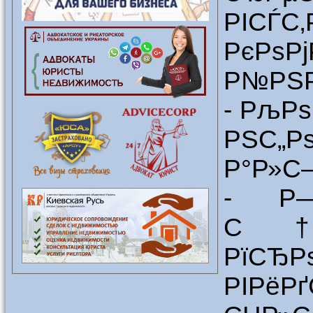
РІСЃС
РєРѕ
Р№РЅР
- РљРѕ
РЅС„Р
Р°Р»С–
- Р—
С†Р
РїСЂР
РІРёР