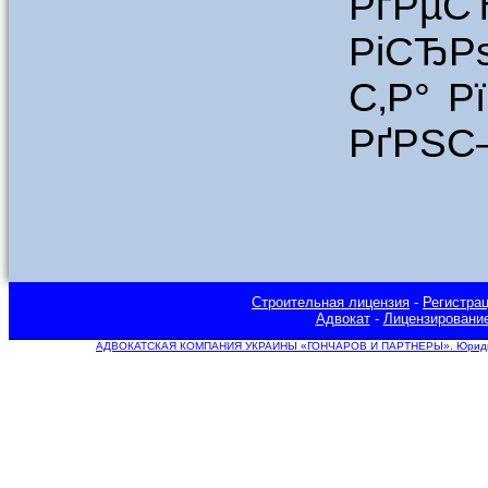
РґРµС
РіСЂР
С‚Р° Р
РґРЅС
Строительная лицензия
-
Регистра
Адвокат
-
Лицензировани
АДВОКАТСКАЯ КОМПАНИЯ УКРАИНЫ «ГОНЧАРОВ И ПАРТНЕРЫ». Юридическ