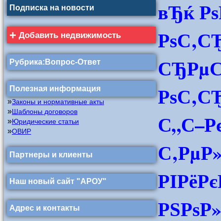
вЂќ Рѕ
Подписка на новости
РѕС‚С
+
Добавить недвижимость
СЂРµС
Рубрика:Вопрос-Ответ
РѕС‚С
Полезная информация
»
Законы и нормативные акты
»
Шаблоны договоров
С„С–Рє
»
Юридические статьи
»
ОВИР
С‚РµР»
Партнеры и клиенты
РІРёР
Наш новый сайт "АРОУ"
РЅРѕР
Адрес и контакты