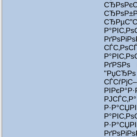
СЂРѕРє
СЂРѕР±Р
СЂР
Р°РІС‚
РґРѕРіР
СЃС‚Р
Р°РІС‚Р
РґРЅРѕ
"РџСЂРѕ
СЃСѓР
РІРєР°
РЈСЃС‚
Р·Р°СЏ
Р°РІС‚
Р·Р°СЏ
РґРѕРіР