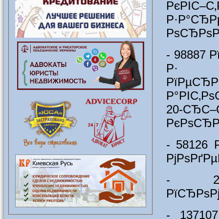
РєРІ
Р·Р°СЂ
РѕСЂРѕР
- 98887 
Р· С
РїРµСЂР
Р°РІС‚Р
20-С
РєРѕСЂР
- 58126
РјРѕРґРµ
- 216
РїСЂРѕР
- 13710