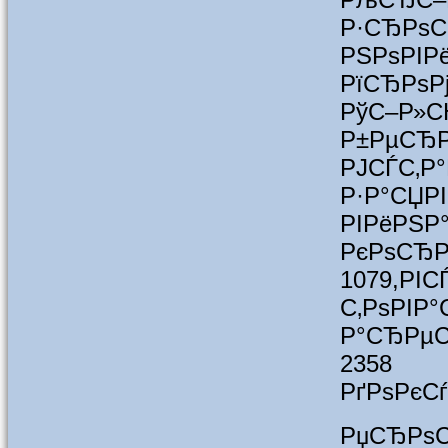
Р·СЂР
РЅРѕРІР
РїСЂРѕР
РўС–Р
Р±РµС
РЈСЃС‚
Р·Р°СЏР
РІРёРЅР
РєРѕС
1079,РІ
С‚РѕРІР
Р°СЂРµС
2358
РґРѕРєСѓ
РџСЂРѕ