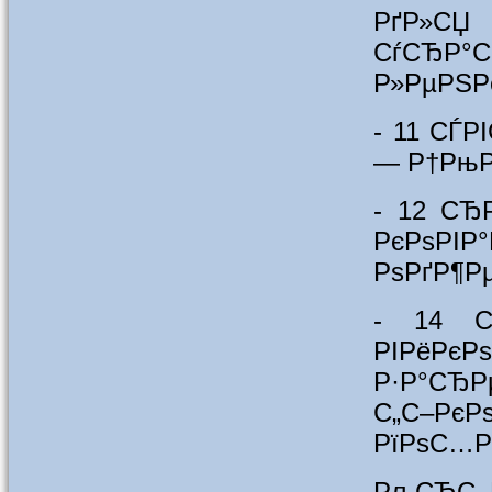
РґР»СЏ 
СѓСЂР
Р»РµРЅР
- 11 СЃР
— Р†РњР
- 12 СЂ
РєРѕРІР
РѕРґР¶Р
- 14 С
РІРёРєР
Р·Р°СЂ
С„С–Рє
РїРѕС…Р
РљСЂС–Р