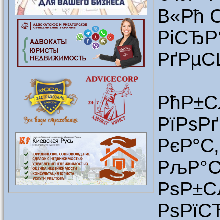
В«Рћ 
РіСЂР
РґРµС
РћР±С
РїРѕРґ
РєР°С
РљР°С
РѕР±С
РѕРїС