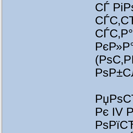
СЃ Рі
СЃС‚С
СЃС‚Р
РєР»Р
(РѕС‚Р
РѕР±С
РџРѕС
Рє IV
РѕРїС