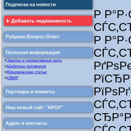
Подписка на новости
Р Р°Р
+
Добавить недвижимость
СЃС‚С
Р Р°Р
Рубрика:Вопрос-Ответ
СЃС‚С
Полезная информация
»
Законы и нормативные акты
РґРѕР
»
Шаблоны договоров
»
Юридические статьи
РїСЂР
»
ОВИР
РїРѕР
Партнеры и клиенты
СЃС‚С
Наш новый сайт "АРОУ"
СЂР°Р
Адрес и контакты
СЃС‚С