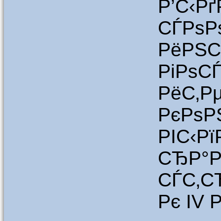
Р’С‹Р
СЃРѕР
РёРЅС
РіРѕС
РёС‚Р
РєРѕР
РІС‹Р
СЂР°Р
СЃС‚С
Рє IV