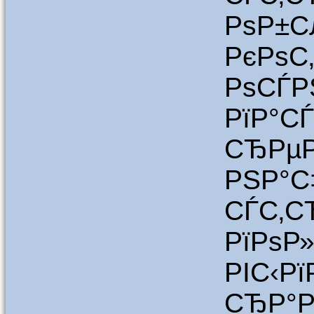
РѕР±С
РєРѕС
РѕСЃР
РїР°С
СЂРµР
РЅР°С
СЃС‚С
РїРѕР
РІС‹Р
СЂР°Р