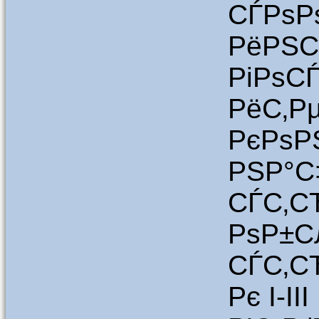
СЃРѕР
РёРЅС
РіРѕС
РёС‚Р
РєРѕР
РЅР°С
СЃС‚С
РѕР±С
СЃС‚С
Рє I-I