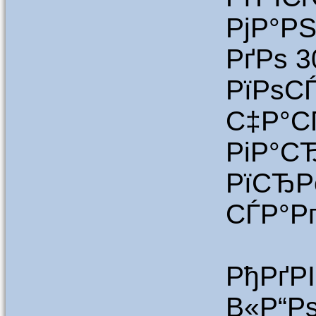
РјР°Р
РґРѕ 
РїРѕС
С‡Р°С
РіР°С
РїСЂР
СЃР°Р
РђРґР
В«Р“Р