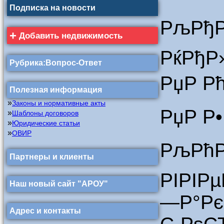
Подписка на новости
РљРђР
+
Добавить недвижимость
РќРђР
Рубрика:Вопрос-Ответ
РџР Рћ
Полезная информация
»
Законы и нормативные акты
РџР Р•
»
Шаблоны договоров
»
Юридические статьи
»
ОВИР
РљРћР
Партнеры и клиенты
РІРІР
Наш новый сайт "АРОУ"
—Р°Рє
Адрес и контакты