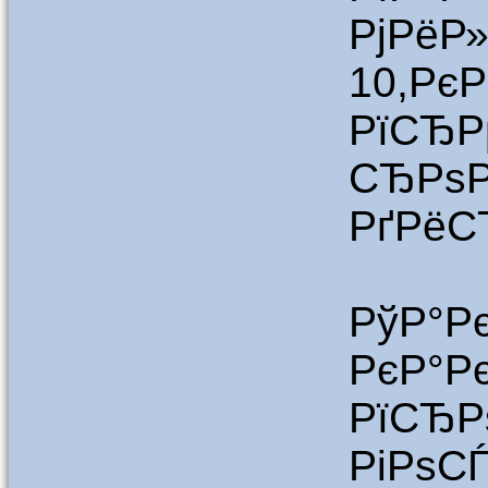
РјРёР
10,Рє
РїСЂР
СЂРѕР
РґРёС
РўР°Р
РєР°Р
РїСЂР
РіРѕС