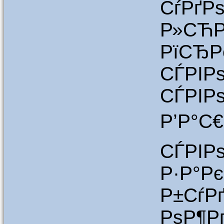
СѓРґР
Р»СЋР
РїСЂРё
СЃРІР
СЃРІР
Р’Р°С
СЃРІР
Р·Р°Р
Р±СѓР
РѕР¶Р