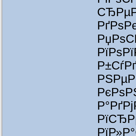
СЂРµР
РґРѕР
РџРѕС
РїРѕР
Р±СѓР
РЅРµР
РєРѕР
Р°РґР
РїСЂР
РїР»Р