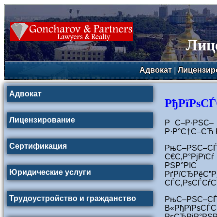
Лиц
Адвокат
|
Лицензир
Адвокат
РђРїРѕС
Лицензирование
Р С–Р·РЅС– 
Р·Р°С†С–СЋ 
Сертификация
РњС–РЅС–СЃ
С€С‚Р°РјРї
РЅР°РІС‡Р
Юридические услуги
РґРїСЂРёС
СЃС‚РѕСЃСѓС
Трудоустройство и гражданство
РњС–РЅС–СЃ
В«РђРїРѕС
РѕСЂРіР°РЅ