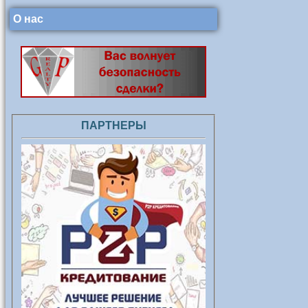
О нас
ПАРТНЕРЫ