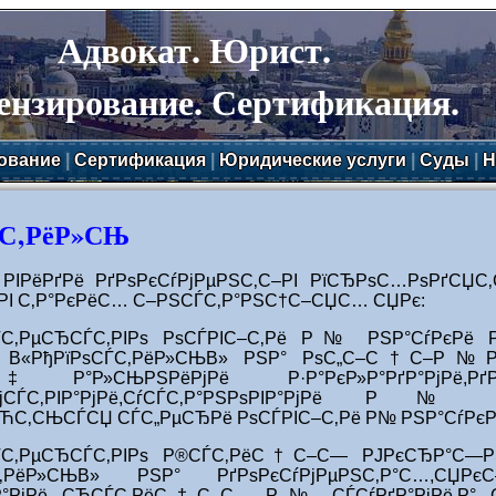
Адвокат. Юрист.
ензирование. Сертификация.
ование
|
Сертификация
|
Юридические услуги
|
Суды
|
Н
ЃС‚РёР»СЊ
РІРёРґРё РґРѕРєСѓРјРµРЅС‚С–РІ РїСЂРѕС…РѕРґСЏС
РІ С‚Р°РєРёС… С–РЅСЃС‚Р°РЅС†С–СЏС… СЏРє:
С‚РµСЂСЃС‚РІРѕ РѕСЃРІС–С‚Рё Р№ РЅР°СѓРєРё Р
Сѓ В«РђРїРѕСЃС‚РёР»СЊВ» РЅР° РѕС„С–С†С–Р№РЅ
°Р»СЊРЅРёРјРё Р·Р°РєР»Р°РґР°РјРё,РґРµСЂ
”РјСЃС‚РІР°РјРё,СѓСЃС‚Р°РЅРѕРІР°РјРё Р
ЋС‚СЊСЃСЏ СЃС„РµСЂРё РѕСЃРІС–С‚Рё Р№ РЅР°СѓРєРё
С‚РµСЂСЃС‚РІРѕ Р®СЃС‚РёС†С–С— РЈРєСЂР°С—РЅРё
ЃС‚РёР»СЊВ» РЅР° РґРѕРєСѓРјРµРЅС‚Р°С…,СЏРє
Р°РјРё СЋСЃС‚РёС†С–С— Р№ СЃСѓРґР°РјРё,Р° С‚Р