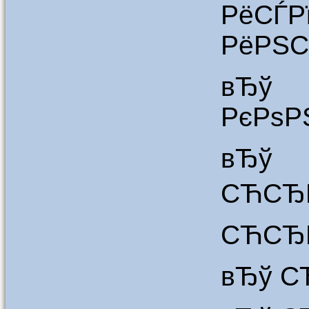
РёСЃ
РёРЅС
вЂў 
РєРѕР
вЂў
СЋСЂР
СЋСЂР
вЂў С