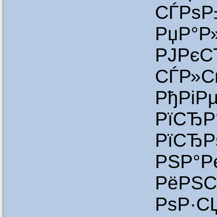
СЃРѕ
РџР°
РЈРєС
СЃР»
РђРі
РїС
РїСЂ
РЅР°
РёРЅС
РѕР·С