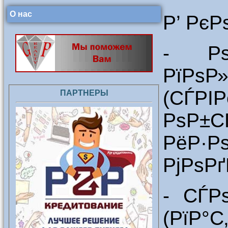
О нас
Р’ РєР
- Рѕ
РїРѕР
(СЃРІ
ПАРТНЕРЫ
РѕР
РёР·Р
РјРѕР
- СЃР
(Рї