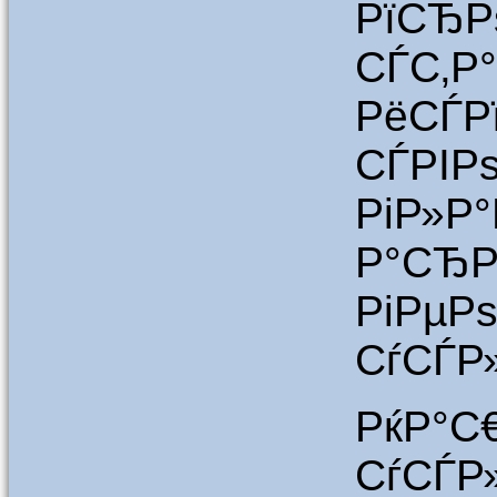
РїСЂР
СЃС‚
РёСЃР
СЃРІР
РіР»
Р°С
РіРµР
СѓСЃР
РќР°С
СѓСЃ