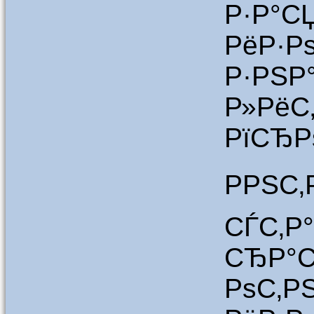
Р·Р°С
Рё
Р·РЅ
Р»РёС
РїСЂР
РРЅ
СЃС
СЂР°С
РѕС