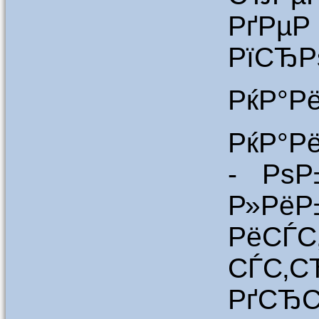
РґРµ
РїСЂР
РќР°Р
РќР°Р
- Рѕ
Р»Рё
РёС
СЃС‚С
РґСЂС