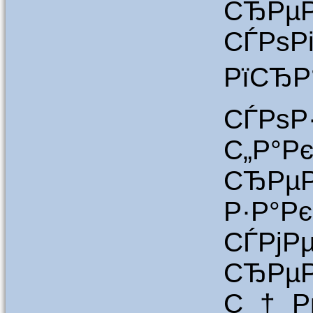
СЂРµ
СЃРѕР
РїСЂР
СЃРѕР
С„Р°
СЂРµ
Р·Р°
СЃРј
СЂРµР
С†Рµ