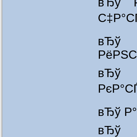
вЂў 
С‡Р°С
вЂў
РёРЅС
вЂў 
РєР°С
вЂў Р
вЂў 