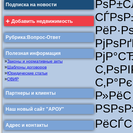
РѕР
Подписка на новости
СЃР
+
Добавить недвижимость
РёР·Р
Рубрика:Вопрос-Ответ
РјРѕР
РјР°С
Полезная информация
»
Законы и нормативные акты
С‚РѕР
»
Шаблоны договоров
»
Юридические статьи
С‚
»
ОВИР
Р»Р
Партнеры и клиенты
РЅРѕР
Наш новый сайт "АРОУ"
РёСЃС
Адрес и контакты