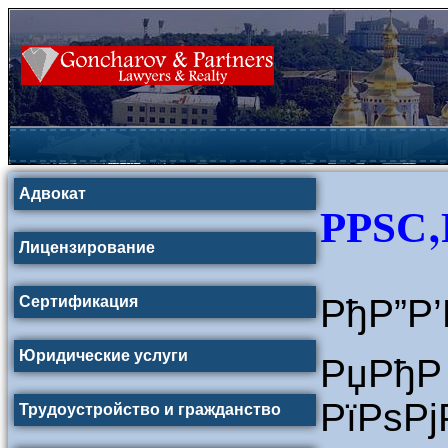
Адвокат
РРЅС
Лицензирование
РђР”
Сертификация
Юридические услуги
РџРђР
РїРѕ
Трудоустройство и гражданство