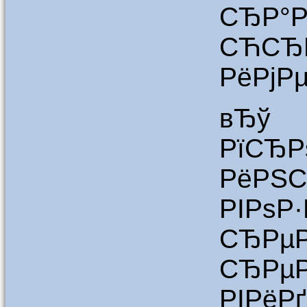
СЂР°
СЋСЂР
РёРјР
вЂў 
РїСЂ
РёРЅ
РІ
СЂРµР
СЂРµ
РІРёРґ