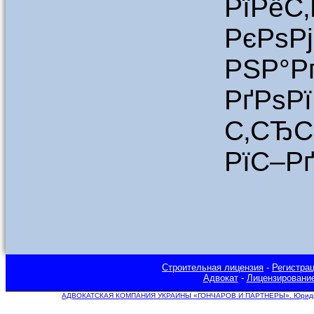
РїРёС
РєРѕ
РЅР°Р
РґРѕ
С‚СЂС
РїС–Р
Строительная лицензия
-
Регистра
Адвокат
-
Лицензировани
АДВОКАТСКАЯ КОМПАНИЯ УКРАИНЫ «ГОНЧАРОВ И ПАРТНЕРЫ». Юридическ