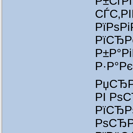
Р±СѓР
СЃС
РїРѕ
РїСЂ
Р±Р°
Р·Р°Р
РџСЂР
РІ Рѕ
РїСЂ
РѕСЂ