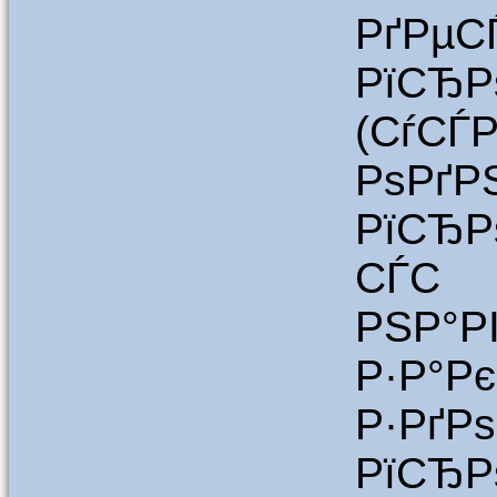
РґРµ
РїСЂ
(СѓС
РѕРґР
РїСЂР
СЃС
РЅР°Р
Р·Р
Р·Рґ
РїСЂР