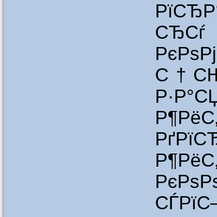
РїСЂР
СЂСѓ
РєРѕР
С†СЊР
Р·Р°
Р¶РёС
РґРїС
Р¶РёС
РєРѕР
СЃРїС