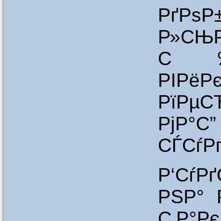
РґРѕР
Р»СЊ
С‰Рµ
РІРё
РїРµС
РјР°С
СЃСѓР
Р‘СѓР
РЅР° 
С‚Р