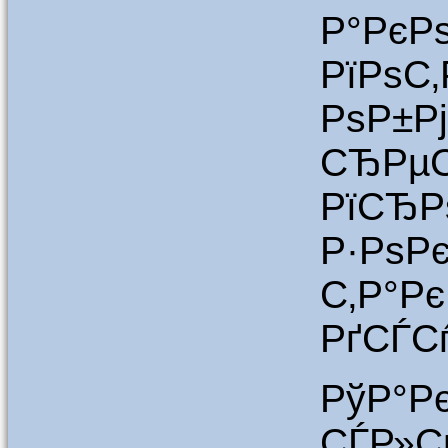
Р°Рє
РїР
РѕР
СЂР
РїС
Р·Рѕ
С‚Р°Р
РґСЃС
РўР°
СЃР»С