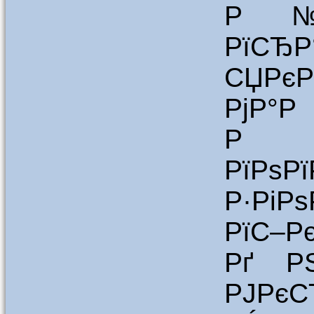
Р№С
РїСЂ
СЏР
РјР
Р№С
РїРѕР
Р·РіР
РїС–Р
Рґ Р
РЈРє