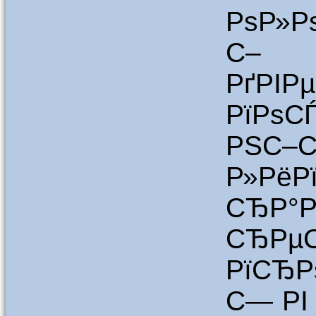
РѕР»Р
С
РґРІР
РїРѕС
РЅС–
Р»РёР
СЂР°
СЂР
РїСЂР
С— РІ