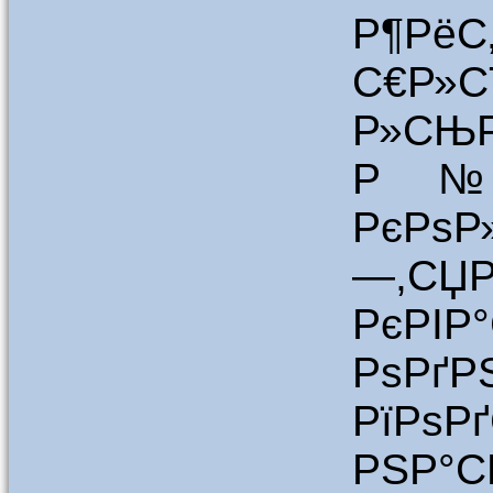
Р¶РёС
С€Р»С
Р»СЊР
Р№ Р
РєРѕ
—,СЏР
РєРІ
Рѕ
РїРѕ
РЅР°С