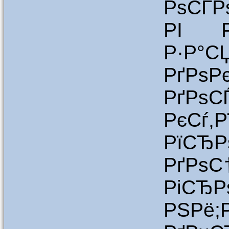
РѕСЃР
РІ РІ
Р·Р
РґРѕР
РґРѕ
РєСѓ,
РїСЂР
РґРѕС
РіСЂ
РЅРё;