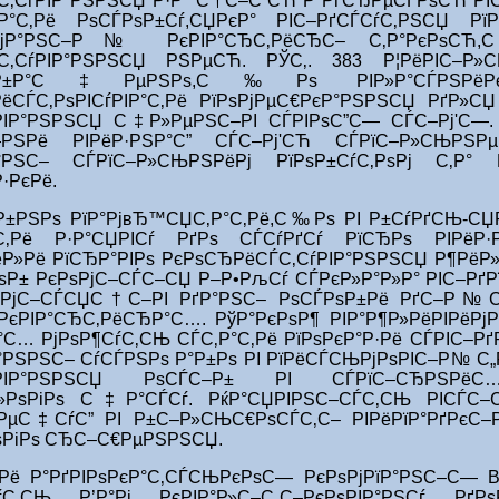
‚СѓРІР°РЅРЅСЏ Р·Р° С†С–С”СЋ Р°РґСЂРµСЃРѕСЋ РІС–
РІР°С‚Рё РѕСЃРѕР±Сѓ,СЏРєР° РІС–РґСЃСѓС‚РЅСЏ
°РЅС–Р№ РєРІР°СЂС‚РёСЂС– С‚Р°РєРѕСЋ,С‰
С‚СѓРІР°РЅРЅСЏ РЅРµСЋ. РЎС‚. 383 Р¦РёРІС–Р»
РґР±Р°С‡РµРЅРѕ,С‰Рѕ РІР»Р°СЃРЅРёРє Р
ёСЃС‚РѕРІСѓРІР°С‚Рё РїРѕРјРµС€РєР°РЅРЅСЏ РґР»СЏ
РІР°РЅРЅСЏ С‡Р»РµРЅС–РІ СЃРІРѕС”С— СЃС–Рј'С—.
—РЅРё РІРёР·РЅР°С” СЃС–Рј'СЋ СЃРїС–Р»СЊРЅ
·Р°РЅС– СЃРїС–Р»СЊРЅРёРј РїРѕР±СѓС‚РѕРј С‚Р° 
·РєРё.
±РЅРѕ РїР°РјвЂ™СЏС‚Р°С‚Рё,С‰Рѕ РІ Р±СѓРґСЊ-СЏРє
Р°С‚Рё Р·Р°СЏРІСѓ РґРѕ СЃСѓРґСѓ РїСЂРѕ РІР
ёР»Рё РїСЂР°РІРѕ РєРѕСЂРёСЃС‚СѓРІР°РЅРЅСЏ Р¶Р
Р± РєРѕРјС–СЃС–СЏ Р–Р•РљСѓ СЃРєР»Р°Р»Р° РІС–РґР
 РјС–СЃСЏС†С–РІ РґР°РЅС– РѕСЃРѕР±Рё РґС–Р№СЃ
єРІР°СЂС‚РёСЂР°С…. РўР°РєРѕР¶ РІР°Р¶Р»РёРІРёРј
°С… РјРѕР¶СѓС‚СЊ СЃС‚Р°С‚Рё РїРѕРєР°Р·Рё СЃРІС–РґР
°РЅРЅС– СѓСЃРЅРѕ Р°Р±Рѕ РІ РїРёСЃСЊРјРѕРІС–Р№ С„
ёРІР°РЅРЅСЏ РѕСЃС–Р± РІ СЃРїС–СЂРЅРёС…
Р»РѕРіРѕ С‡Р°СЃСѓ. РќР°СЏРІРЅС–СЃС‚СЊ РІСЃС–
їРµС‡СѓС” РІ Р±С–Р»СЊС€РѕСЃС‚С– РІРёРїР°РґРєС–Р
ѕРіРѕ СЂС–С€РµРЅРЅСЏ.
Рё Р°РґРІРѕРєР°С‚СЃСЊРєРѕС— РєРѕРјРїР°РЅС–С— 
СѓС‚СЊ Р’Р°Рј РєРІР°Р»С–С„С–РєРѕРІР°РЅСѓ РґР