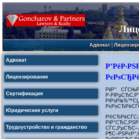
Лиц
Адвокат
|
Лицензир
Адвокат
Р’РёР·РЅ
РєРѕСЂР
Лицензирование
РќР° СЃСЊ
Сертификация
Р·РІРµСЂС‚Р
РїРѕРІвЂ™С
РєРѕСЂРёСЃС
Юридические услуги
Р®СЂРёСЃС
РїР°СЂС‚РЅР
Трудоустройство и гражданство
СЃС„РµСЂС–,
Р¶С–РЅРєР°,