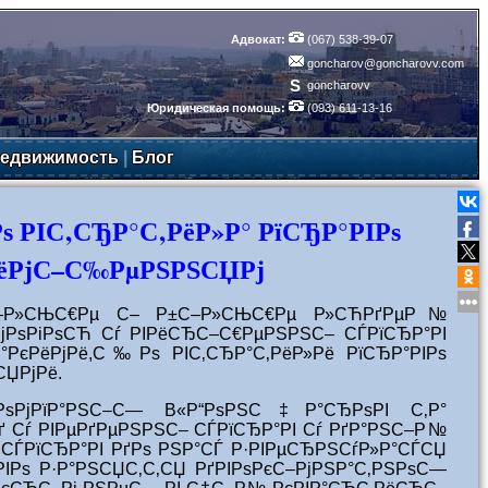
Адвокат:
(067) 538-39-07
goncharov@goncharovv.com
S
goncharovv
Юридическая помощь:
(093) 611-13-16
едвижимость
|
Блог
ѕ РІС‚СЂР°С‚РёР»Р° РїСЂР°РІРѕ
РёРјС–С‰РµРЅРЅСЏРј
С–Р»СЊС€Рµ С– Р±С–Р»СЊС€Рµ Р»СЋРґРµР№
РјРѕРіРѕСЋ Сѓ РІРёСЂС–С€РµРЅРЅС– СЃРїСЂР°РІ
°РєРёРјРё,С‰Рѕ РІС‚СЂР°С‚РёР»Рё РїСЂР°РІРѕ
ЏРјРё.
РѕРјРїР°РЅС–С— В«Р“РѕРЅС‡Р°СЂРѕРІ С‚Р°
 Сѓ РІРµРґРµРЅРЅС– СЃРїСЂР°РІ Сѓ РґР°РЅС–Р№
СЃРїСЂР°РІ РґРѕ РЅР°СЃ Р·РІРµСЂРЅСѓР»Р°СЃСЏ
ІРѕ Р·Р°РЅСЏС‚С‚СЏ РґРІРѕРєС–РјРЅР°С‚РЅРѕС—