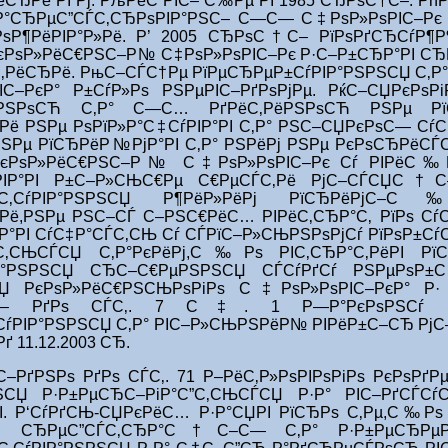
ёСЂРё РІ Рј. РљРёС”РІС– С‰Рµ РІ 1985 СЂРѕС†С–. 
·Р°СЂРµС”СЃС‚СЂРѕРІР°РЅС– С—С— С‡РѕР»РѕРІС–Рє
РѕР¶РёРІР°Р»Рё. Р’ 2005 СЂРѕС†С– РїРѕРґСЂСѓР¶
РѕР»РёС€РЅС–Р№ С‡РѕР»РѕРІС–Рє Р·С–Р±СЂР°РІ СЂ
‚РёСЂРё. РњС–СЃС†Рµ РїРµСЂРµР±СѓРІР°РЅРЅСЏ С‚Р
С–РєР° Р±СѓР»Рѕ РЅРµРІС–РґРѕРјРµ. РќС–СЏРєРѕР
РЅРѕСЋ С‚Р° С—С… РґРёС‚РёРЅРѕСЋ РЅРµ РїС–Р
іРё РЅРµ РѕРїР»Р°С‡СѓРІР°РІ С‚Р° РЅС–СЏРєРѕС— Сѓ
РЅРµ РїСЂРёР№РјР°РІ С‚Р° РЅРёРј РЅРµ РєРѕСЂРёСЃС
єРѕР»РёС€РЅС–Р№ С‡РѕР»РѕРІС–Рє Сѓ РІРёС‰Р
РІР°РІ Р±С–Р»СЊС€Рµ С€РµСЃС‚Рё РјС–СЃСЏС†С–Р
ЃС‚СѓРІР°РЅРЅСЏ Р¶РёР»РёРј РїСЂРёРјС–С
іРё,РЅРµ РЅС–СЃ С–РЅС€РёС… РІРёС‚СЂР°С‚ РїРѕ Сѓ
°РІ СѓС‡Р°СЃС‚СЊ Сѓ СЃРїС–Р»СЊРЅРѕРјСѓ РїРѕР±Сѓ
С”С‚СЊСЃСЏ С‚Р°РєРёРј,С‰Рѕ РІС‚СЂР°С‚РёРІ Рї
јР°РЅРЅСЏ СЂС–С€РµРЅРЅСЏ СЃСѓРґСѓ РЅРµРѕР
СЏ РєРѕР»РёС€РЅСЊРѕРіРѕ С‡РѕР»РѕРІС–РєР° Р
‚С– РґРѕ СЃС‚. 7 С‡. 1 Р—Р°РєРѕРЅСѓ РЈ
ѓРІР°РЅРЅСЏ С‚Р° РІС–Р»СЊРЅРёР№ РІРёР±С–СЂ Рј
ґ 11.12.2003 СЂ.
ІС–РґРЅРѕ РґРѕ СЃС‚. 71 Р–РёС‚Р»РѕРІРѕРіРѕ РєРѕР
 Р·Р±РµСЂС–РіР°С”С‚СЊСЃСЏ Р·Р° РІС–РґСЃСѓ
 Р‘СѓРґСЊ-СЏРєРёС… Р·Р°СЏРІ РїСЂРѕ С‚Рµ,С‰Рѕ Р
СЂРµС”СЃС‚СЂР°С†С–С— С‚Р° Р·Р±РµСЂРµР¶