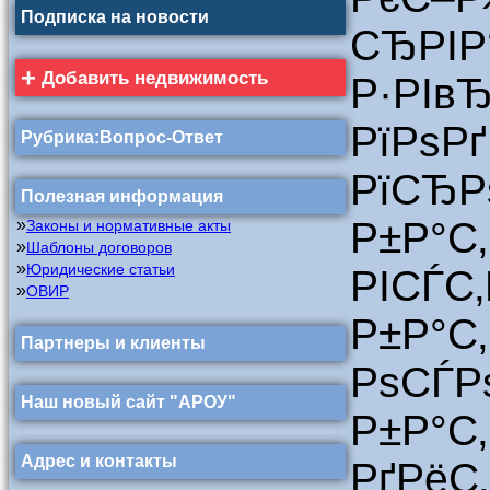
Подписка на новости
СЂР
+
Добавить недвижимость
Р·РІв
РїРѕ
Рубрика:Вопрос-Ответ
РїСЂР
Полезная информация
Р±Р°С
»
Законы и нормативные акты
»
Шаблоны договоров
»
Юридические статьи
РІСЃС
»
ОВИР
Р±Р°С
Партнеры и клиенты
РѕСЃ
Наш новый сайт "АРОУ"
Р±Р°С
Адрес и контакты
РґРёС