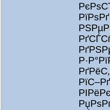
РєРѕ
РїРѕР
РЅРµР
РґСЃС
РґРЅ
Р·Р°
РґРёС‚
РїС–Р
РІРёР
РџР