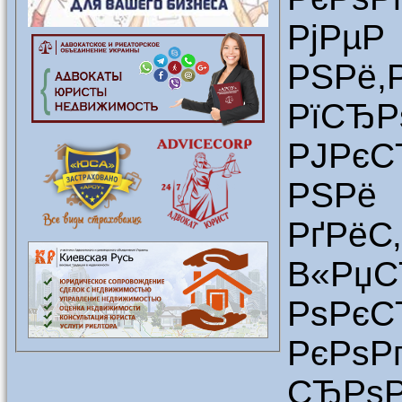
РјРµ
РЅРё,
РїСЂР
РЈРє
РЅР
РґРёС
В«РџС
РѕРєС
РєРѕ
СЂРѕ