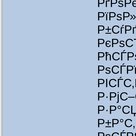
РґРѕ
РїРѕР
Р±Сѓ
РєР
РћСЃ
РѕСЃР
РІСЃС
Р·РјС
Р·Р°
Р±Р°