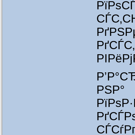
РїРѕС
СЃС‚
РґРЅР
РґСЃ
РІРёРј
Р’Р°С
РЅР°
РїРѕР
РґСЃ
СЃСѓ