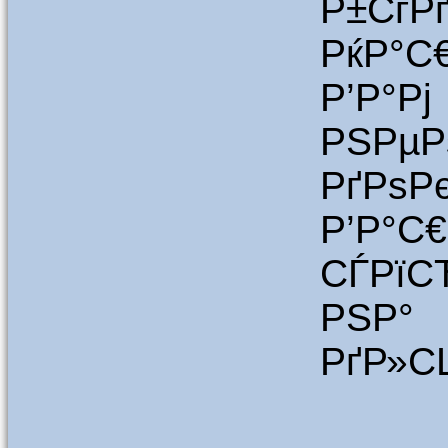
Р±СѓР
РќР°С
Р’Р°Р
РЅРµР
РґРѕР
Р’Р°С
СЃРїС
РЅР° 
РґР»С