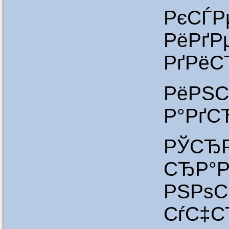
РєС
РёРґ
РґРёС
РёРЅС
Р°РґС
РЎСЂР
СЂР
РЅРѕ
СѓС‡С