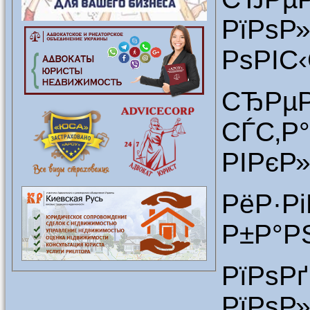
РїРѕР
РѕРІС
СЂР
СЃС‚Р
РІРєР
РёР·
Р±Р°Р
РїРѕР
РїРѕР