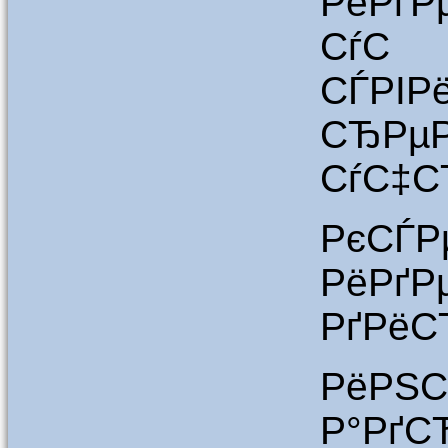
РёРґ
СѓС
СЃРІР
СЂРµ
СѓС‡С
РєС
РёРґ
РґРёС
РёРЅС
Р°РґС