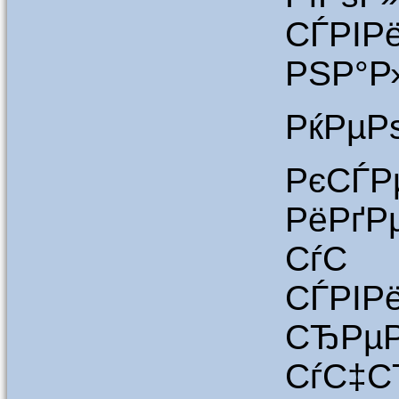
СЃРІР
РЅР°Р»
РќРµР
РєС
РёРґ
СѓС
СЃРІР
СЂРµ
СѓС‡С