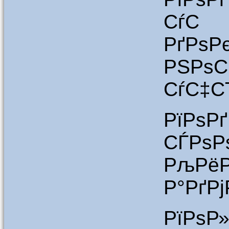
Сѓ
РґР
РЅРѕ
СѓС‡С
РїРѕР
СЃРѕ
РљР
Р°РґР
РїРѕ