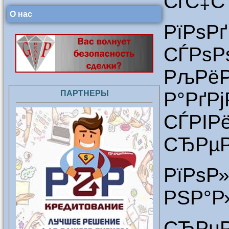
СѓС‡С
О нас
РїРѕР
СЃРѕ
РљР
Р°Р
ПАРТНЕРЫ
СЃРІР
СЂРµР
РїРѕР
РЅР°Р
СЂРµ