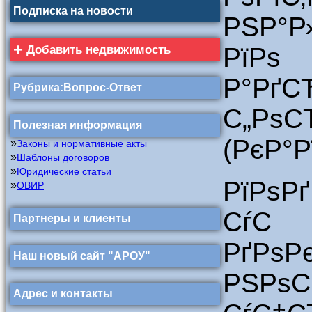
Подписка на новости
РЅР°Р
+
Добавить недвижимость
Рї
Р°Рґ
Рубрика:Вопрос-Ответ
С„Рѕ
Полезная информация
(РєР°Р
»
Законы и нормативные акты
»
Шаблоны договоров
»
Юридические статьи
РїРѕ
»
ОВИР
Сѓ
Партнеры и клиенты
РґР
Наш новый сайт "АРОУ"
РЅРѕ
Адрес и контакты