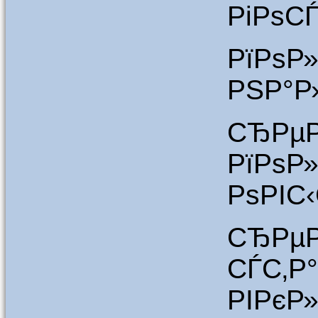
РіРѕС
РїРѕР
РЅР°Р
СЂРµ
РїРѕР
РѕРІС
СЂР
СЃС‚Р
РІРєР