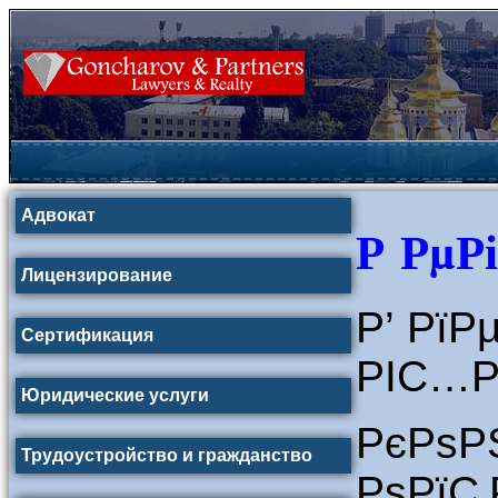
Адвокат
Р РµР
Лицензирование
Р’ Рї
Сертификация
РІС…Р
Юридические услуги
РєРѕ
Трудоустройство и гражданство
РѕРїС