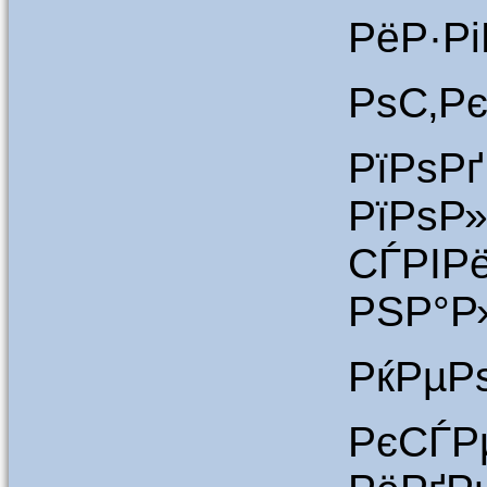
РёР·Р
РѕС‚Р
РїРѕР
РїРѕР
СЃРІР
РЅР°Р»
РќРµР
РєС