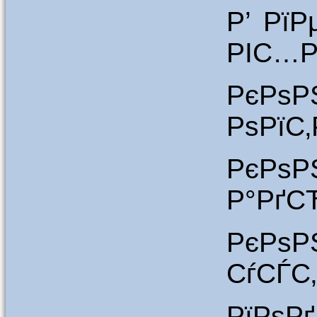
Р’ Рї
РІС…Р
РєРѕ
РѕРїС
РєРѕР
Р°РґС
РєРѕР
СѓСЃС‚
РїРѕ