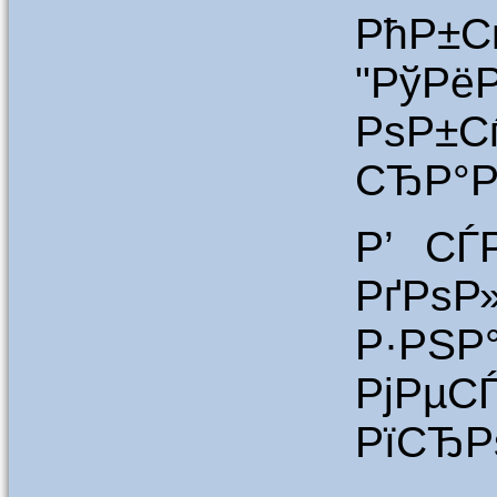
РћР±С
"РўРё
РѕР±С
СЂР°Р
Р’ СЃ
РґРѕ
Р·РЅР
РјРµС
РїСЂР