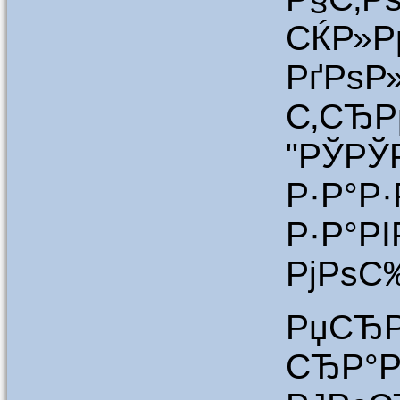
СЌР»Р
РґР
С‚СЂР
"РЎР
Р·Р°
Р·Р°Р
РјРѕС
РџСЂР
СЂР°Р