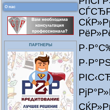
РћСЃ
О нас
СЃС
СЌР»Р
РёР»Р
Р·Р°С
ПАРТНЕРЫ
Р·Р°Р
РІС‹С
РјР°Р
СЌР»Р