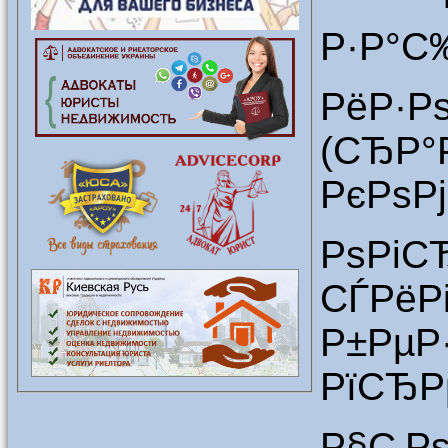
Р·Р°С
РёР
(СЂР°
РєРѕР
РѕРіС
СЃР
Р±Рµ
РїСЂР
Р§С‚