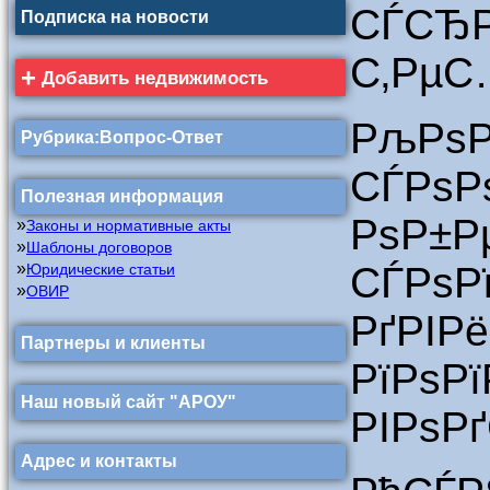
СЃСЂР
Подписка на новости
С‚РµС
+
Добавить недвижимость
РљРѕ
Рубрика:Вопрос-Ответ
СЃРѕР
Полезная информация
РѕР±
»
Законы и нормативные акты
»
Шаблоны договоров
»
СЃРѕ
Юридические статьи
»
ОВИР
РґРІ
Партнеры и клиенты
РїРѕР
Наш новый сайт "АРОУ"
РІРѕРґ
Адрес и контакты