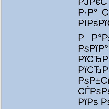
РЈРєС
Р·Р° 
РІРѕР
Р Р°Р
РѕРїР
РїСЂР
РїСЂР
РѕР
СЃРѕР
РїРѕ 