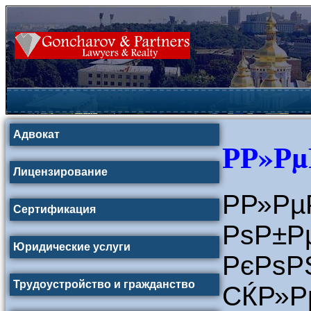
Адвокат
Р­Р»Р
Лицензирование
Р­Р»
Сертификация
РѕР±
Юридические услуги
Р
Трудоустройство и гражданство
СЌР»Р