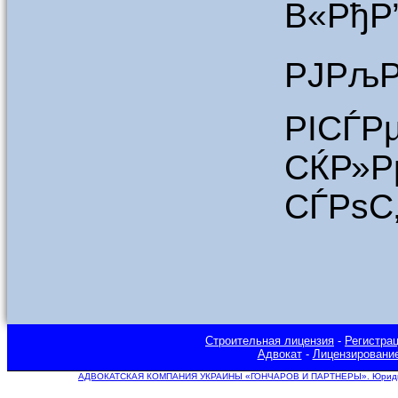
В«РђР
РЈРљР
РІСЃР
СЌР»Р
СЃРѕС
Строительная лицензия
-
Регистра
Адвокат
-
Лицензировани
АДВОКАТСКАЯ КОМПАНИЯ УКРАИНЫ «ГОНЧАРОВ И ПАРТНЕРЫ». Юридическ