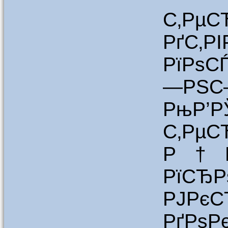
С‚Рµ
РґС‚Р
РїРѕС
—РЅ
РњР’Р
С‚Р
Р†РЅ
РїСЂ
РЈРєС
РґРѕ