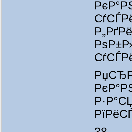
Рє
СѓСЃР
Р„РґР
РѕР
СѓСЃР
РџС
РєР°Р
Р·Р°
РїРёС
38. 