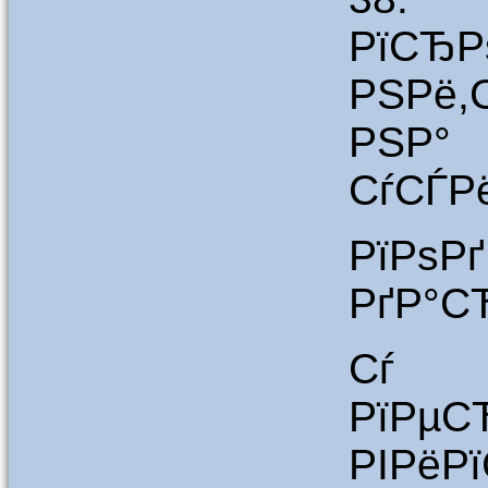
РїСЂР
РЅРё,
РЅР°
СѓСЃР
РїРѕР
РґР°СЋ
Сѓ 
Рї
РІРёР