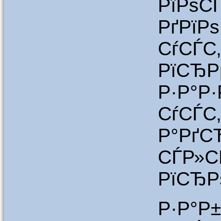
РїРѕС
РґРї
СѓСЃС
РїСЂР
Р·Р°Р
СѓСЃС
Р°РґС
СЃР
РїСЂР
Р·Р