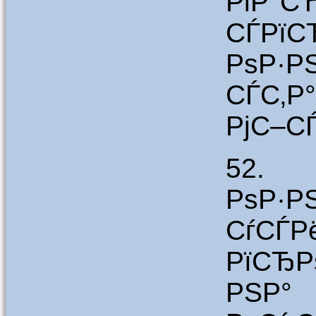
РіР°
СЃР
РѕР·Р
СЃС‚Р
РјС–С
52.
РѕР·
СѓСЃР
РїСЂР
РЅР°