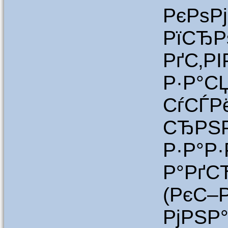
РєРѕР
РїС
РґС‚
Р·
СѓСЃР
СЂР
Р·
Р°РґС
(РєС
РјРЅ