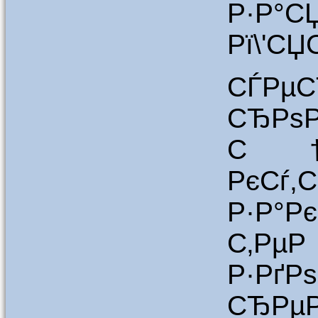
Р·Р°С
Рї\'С
СЃРµ
СЂР
С†Рµ
РєСѓ,
Р·Р°
С‚РµР
Р·Рґ
СЂРµР