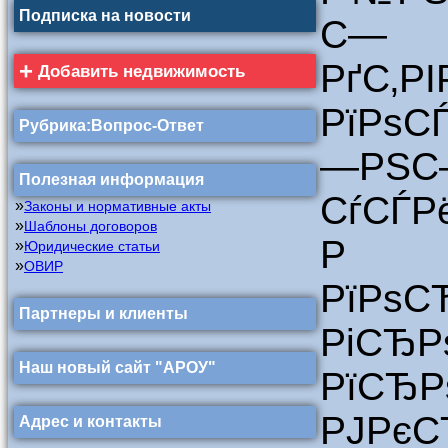
Подписка на новости
С—
+
РґС‚Р
Добавить недвижимость
РїРѕС
Рубрика:Вопрос-Ответ
—РЅС–
Полезная информация
СѓСЃР
»
Законы и нормативные акты
»
Шаблоны договоров
Р№
»
Юридические статьи
»
ОВИР
РїРѕС
Партнеры и клиенты
РіСЂ
Наш новый сайт "АРОУ"
РїСЂ
РЈРєС
Адрес и контакты