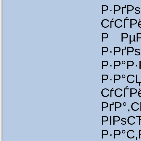
Р·РґР
СѓС
Р Рµ
Р·Р
Р·Р°
Р·Р°
СѓСЃР
РґР
РІР
Р·Р°С