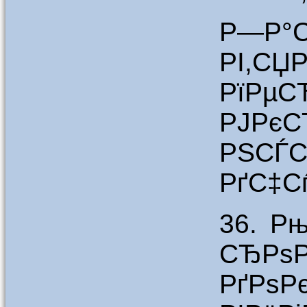
Р—Р°С
РІ,СЏ
РїРµ
РЈРєС
РЅСЃ
РґС‡С
36. Р
СЂРѕ
РґРѕР