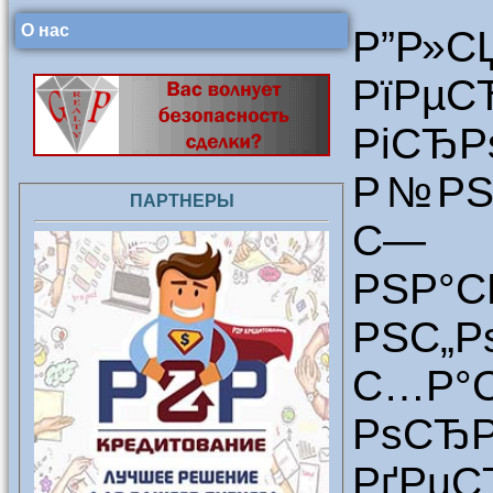
О нас
Р”Р»С
РїРµ
РіСЂР
Р№РЅР
ПАРТНЕРЫ
С— 
РЅР°С
РЅС„Р
С…Р
РѕС
РґРµС