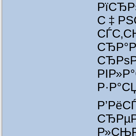
РїСЂР
С‡РЅС
СЃС‚
СЂР°Р
СЂРѕР
РІР»
Р·Р°С
Р’Рё
СЂРµ
Р»СЊ