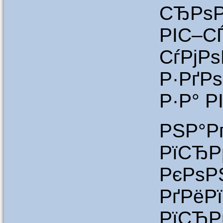
СЂРѕР
РІС–С
СѓРј
Р·РґР
Р·Р° 
РЅР
РїСЂР
РєРѕ
РґР
РїСЂР