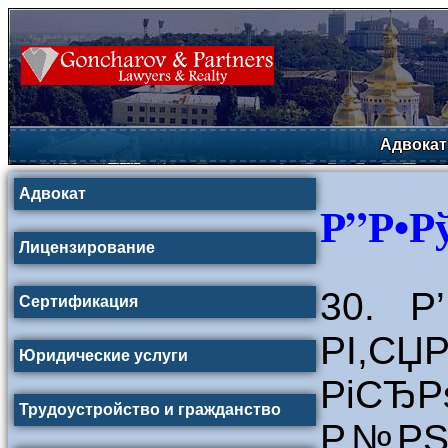
Адвокат
Адвокат
Р”Р•Рў
Лицензирование
30. Р
Сертификация
РІ,СЏ
Юридические услуги
РіСЂР
Трудоустройство и гражданство
Р№РЅР