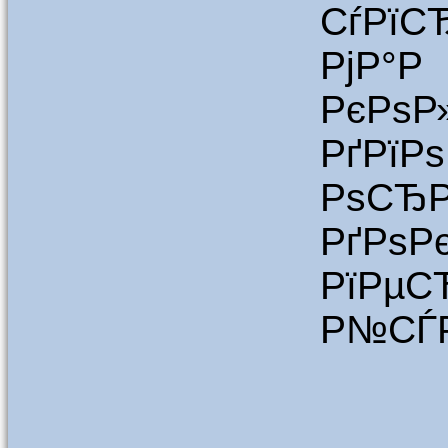
СѓРї
РјР°
РєРѕ
РґРї
РѕСЂР
РґР
РїР
Р№СЃР