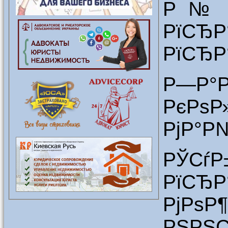
Р№ СЃ
РїСЂ
РїСЂР°
Р—
РєРѕР
РјР°Р
РЎСѓ
РїСЂР
РјРѕР
РЅРЅ