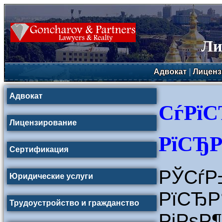
Ли
Адвокат
|
Лиценз
Адвокат
СѓРїС
Лицензирование
РїСЂР
Сертификация
РЎСѓ
Юридические услуги
РїСЂ
Трудоустройство и гражданство
РјРѕР