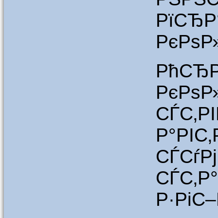
РїСЂ
РєРѕР
Рћ
РєРѕР
СЃС‚Р
Р°РІС
СЃСѓ
СЃС‚Р
Р·РіС–