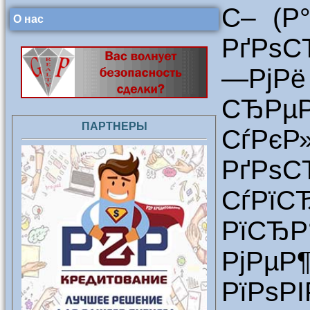
С– (Р
О нас
РґРѕС
—РјРё
СЂРµ
ПАРТНЕРЫ
СѓРєР
РґРѕ
СѓРї
РїСЂ
РјРµР
РїРѕР