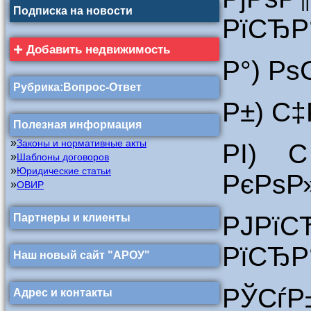
Подписка на новости
РїСЂР°
+
Добавить недвижимость
Р°) Рѕ
Рубрика:Вопрос-Ответ
Р±) С
Полезная информация
»
Законы и нормативные акты
РІ) 
»
Шаблоны договоров
»
Юридические статьи
РєРѕР
»
ОВИР
РЈРї
Партнеры и клиенты
РїСЂР
Наш новый сайт "АРОУ"
РЎСѓР
Адрес и контакты