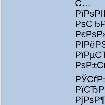
С… 
РїРѕ
Рѕ
РєРѕР
РІ
РїРµС
РѕР±С
РЎСѓ
РїСЂР
РјРѕ