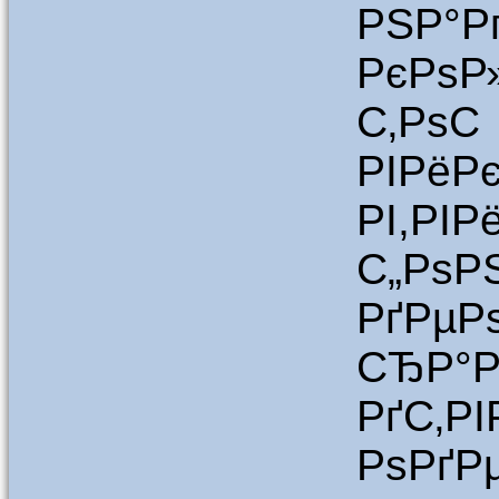
РЅР°
РєРѕР
С‚Р
РІРё
РІ,РІ
С„
РґРµР
СЂР°Р
РґС‚Р
РѕРґР