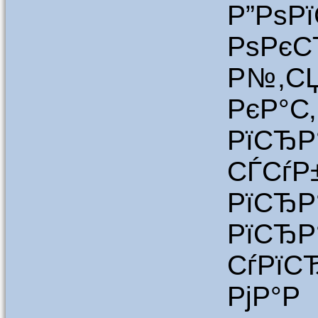
Р”РѕР
РѕРє
Р№,СЏ
РєР°
РїСЂ
СЃСѓ
РїСЂ
РїСЂР
СѓРї
РјР°