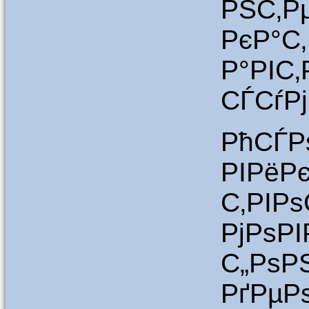
РЅС
РєР°
Р°РІС
СЃСѓР
РћСЃР
РІРёР
С‚РІР
РјРѕР
С„
РґРµР