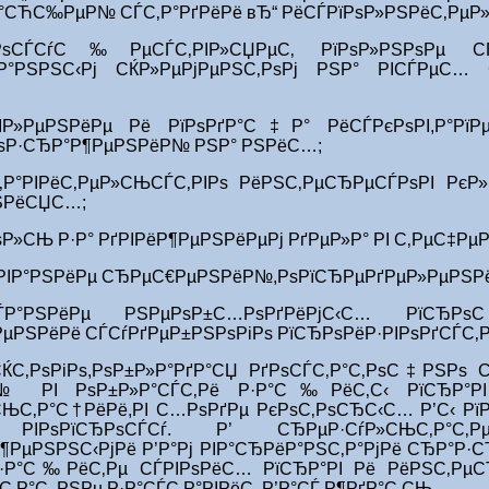
°СЋС‰РµР№ СЃС‚Р°РґРёРё вЂ“ РёСЃРїРѕР»РЅРёС‚РµР
СЃСѓС‰РµСЃС‚РІР»СЏРµС‚ РїРѕР»РЅРѕРµ СЃР
Р°РЅРЅС‹Рј СЌР»РµРјРµРЅС‚РѕРј РЅР° РІСЃРµС…
°РІР»РµРЅРёРµ Рё РїРѕРґР°С‡Р° РёСЃРєРѕРІ,Р
РѕР·СЂР°Р¶РµРЅРёР№ РЅР° РЅРёС…;
‚Р°РІРёС‚РµР»СЊСЃС‚РІРѕ РёРЅС‚РµСЂРµСЃРѕРІ РєР
РЅРёСЏС…;
ѕР»СЊ Р·Р° РґРІРёР¶РµРЅРёРµРј РґРµР»Р° РІ С‚РµС‡Р
ѕРІР°РЅРёРµ СЂРµС€РµРЅРёР№,РѕРїСЂРµРґРµР»РµРЅРё
ЃР°РЅРёРµ РЅРµРѕР±С…РѕРґРёРјС‹С… РїСЂР
µРЅРёРё СЃСѓРґРµР±РЅРѕРіРѕ РїСЂРѕРёР·РІРѕРґСЃС‚РІ
СЌС‚РѕРіРѕ,РѕР±Р»Р°РґР°СЏ РґРѕСЃС‚Р°С‚РѕС‡РЅРѕ
 РІ РѕР±Р»Р°СЃС‚Рё Р·Р°С‰РёС‚С‹ РїСЂР°РІ Р
ЊС‚Р°С†РёРё,РІ С…РѕРґРµ РєРѕС‚РѕСЂС‹С… Р’С‹ РїР
ѓ РІРѕРїСЂРѕСЃСѓ. Р’ СЂРµР·СѓР»СЊС‚Р°С‚Р
¶РµРЅРЅС‹РјРё Р’Р°Рј РІР°СЂРёР°РЅС‚Р°РјРё СЂР°Р·
Р·Р°С‰РёС‚Рµ СЃРІРѕРёС… РїСЂР°РІ Рё РёРЅС‚РµС
Р°С‚ РЅРµ Р·Р°СЃС‚Р°РІРёС‚ Р’Р°СЃ Р¶РґР°С‚СЊ.