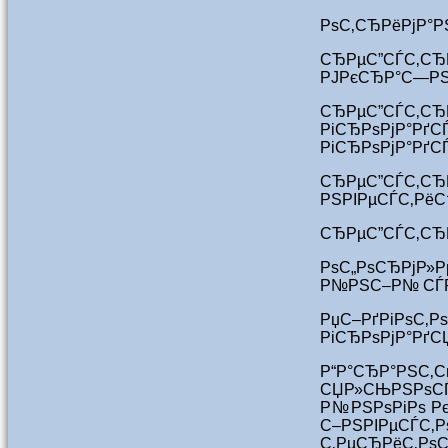
РѕС‚СЂРёРјР°Р
СЂРµС”СЃС‚СЂ
РЈРєСЂР°С—РЅ
СЂРµС”СЃС‚СЂ
РіСЂРѕРјР°Рґ
РіСЂРѕРјР°Рґ
СЂРµС”СЃС‚СЂР
РЅРІРµСЃС‚РёС
СЂРµС”СЃС‚СЂ
РѕС„РѕСЂРјР»
Р№РЅС–Р№ СЃР
РџС–РґРіРѕ
РіСЂРѕРјР°РґС
Р“Р°СЂР°РЅС‚С
СЏР»СЊРЅРѕС
Р№РЅРѕРіРѕ Рє
С–РЅРІРµСЃС‚Р
С‚РµСЂРёС‚Рѕ