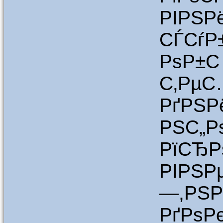
РІРЅР
СЃС
РѕР±С
С‚РµС
РґРЅР
РЅС„
РїСЂ
РІРЅР
—,РЅ
РґРѕР