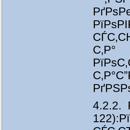
РґРѕР
РїРѕР
СЃС‚С
С‚Р° 
РїРѕ
С‚Р°С
РґРЅР
4.2.2
122):