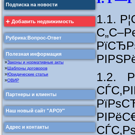
Подписка на новости
1.1. 
+
Добавить недвижимость
С„С–
Рубрика:Вопрос-Ответ
РїСЂ
Полезная информация
РІРЅР
»
Законы и нормативные акты
»
Шаблоны договоров
1.2. 
»
Юридические статьи
»
ОВИР
СЃС‚Р
Партнеры и клиенты
РїРѕС
Наш новый сайт "АРОУ"
РІРёС
СЃС‚Р
Адрес и контакты