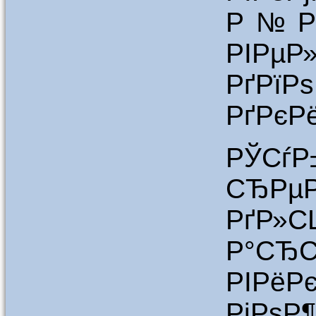
Р№РЅР
РІРµР
РґРїР
РґРєР
РЎСѓР
СЂРµР
РґР»С
Р°СЂ
РІРёР
РјРѕР