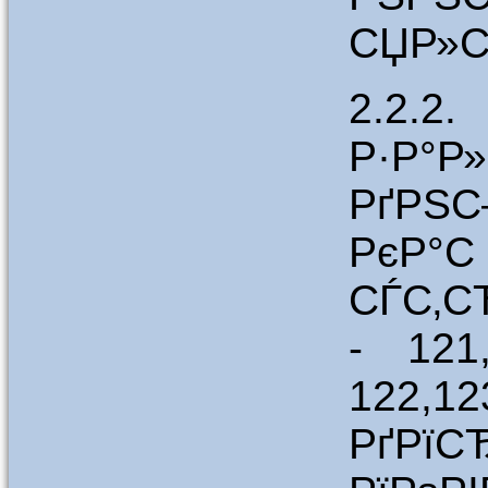
СЏР»С
2.2.2
Р·Р°Р
РґРЅС
РєР°С
СЃС‚С
- 121
122,1
РґРїС