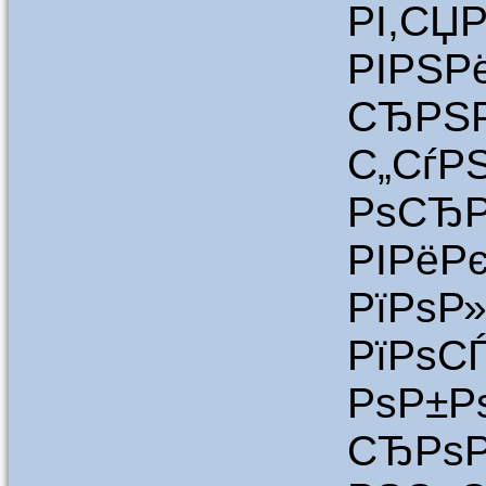
РІ,С
РІРЅ
СЂРЅ
С„СѓР
РѕСЂ
РІРё
РїРѕ
РїРѕС
РѕР±Р
СЂРѕР