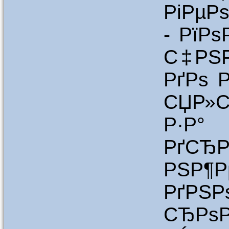
РіРµР
- РїР
С‡РЅР
РґРѕ 
СЏР»С
Р·Р°
РґСЂ
РЅР¶Р
РґРЅР
СЂРѕР