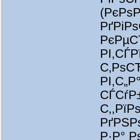
(РєРѕ
РґРіР
РєРµС
РІ,СЃ
С‚РѕС
РІ,С„
СЃСѓ
С‚,Рї
РґРЅРѕ
Р·Р° 