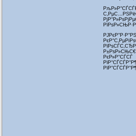
РљР»Р°СЃСЃР
С‚РµС…РЅРё
РјР°Р»РѕРј
РїРѕР»СЊР·Р
РЈРєР°Р·Р°
РєР°С‚РµРі
РїРѕСЃС‚СЂ
Р±РѕР»СЊС€
РєР»Р°СЃ
РїР°СЃСЃР°
РїР°СЃСЃР°Р