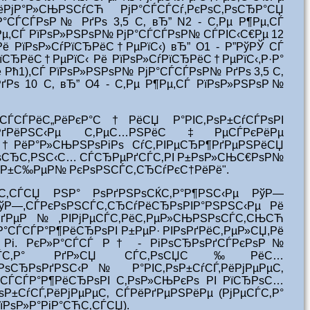
РјР°Р»СЊРЅСѓСЋ РјР°СЃСЃСѓ,РєРѕС‚РѕСЂР°СЏ
Р°СЃСЃРѕР№ РґРѕ 3,5 С‚ вЂ” N2 - С‚Рµ Р¶Рµ,СЃ
Р¶Рµ,СЃ РїРѕР»РЅРѕР№ РјР°СЃСЃРѕР№ СЃРІС‹С€Рµ 12
Рё РїРѕР»СѓРїСЂРёС†РµРїС‹) вЂ” O1 - Р”РўРЎ СЃ
РїСЂРёС†РµРїС‹ Рё РїРѕР»СѓРїСЂРёС†РµРїС‹,Р·Р°
Рћ1),СЃ РїРѕР»РЅРѕР№ РјР°СЃСЃРѕР№ РґРѕ 3,5 С‚
ґРѕ 10 С‚ вЂ” O4 - С‚Рµ Р¶Рµ,СЃ РїРѕР»РЅРѕР№
СЃСЃРёС„РёРєР°С†РёСЏ Р°РІС‚РѕР±СѓСЃРѕРІ
Р•РґРёРЅС‹Рµ С‚РµС…РЅРёС‡РµСЃРєРёРµ
С†РёР°Р»СЊРЅРѕРіРѕ СѓС‚РІРµСЂР¶РґРµРЅРёСЏ
ѕСЂС‚РЅС‹С… СЃСЂРµРґСЃС‚РІ Р±РѕР»СЊС€РѕР№
ѕР±С‰РµР№ РєРѕРЅСЃС‚СЂСѓРєС†РёРё".
µС‚СЃСЏ РЅР° РѕРґРЅРѕСЌС‚Р°Р¶РЅС‹Рµ РўР—
Р—,СЃРєРѕРЅСЃС‚СЂСѓРёСЂРѕРІР°РЅРЅС‹Рµ Рё
ЋРґРµР№,РІРјРµСЃС‚РёС‚РµР»СЊРЅРѕСЃС‚СЊСЋ
СЃСЃР°Р¶РёСЂРѕРІ Р±РµР· РІРѕРґРёС‚РµР»СЏ,Рё
 Рі. РєР»Р°СЃСЃ Р† - РіРѕСЂРѕРґСЃРєРѕР№
 РјРµСЃС‚Р° РґР»СЏ СЃС‚РѕСЏС‰РёС…
ѕСЂРѕРґРЅС‹Р№ Р°РІС‚РѕР±СѓСЃ,РёРјРµРµС‚
СЃСЃР°Р¶РёСЂРѕРІ С‚РѕР»СЊРєРѕ РІ РїСЂРѕС…
±СѓСЃ,РёРјРµРµС‚ СЃРёРґРµРЅРёРµ (РјРµСЃС‚Р°
РѕР»Р°РіР°СЋС‚СЃСЏ).