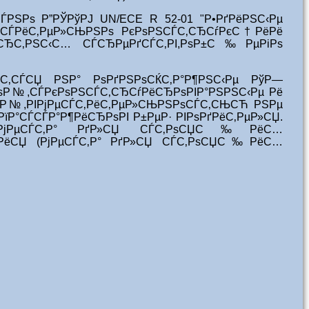
ЃРЅРѕ Р”РЎРўРЈ UN/ECE R 52-01 "Р•РґРёРЅС‹Рµ
ѕСЃРёС‚РµР»СЊРЅРѕ РєРѕРЅСЃС‚СЂСѓРєС†РёРё
РѕСЂС‚РЅС‹С… СЃСЂРµРґСЃС‚РІ,РѕР±С‰РµРіРѕ
ЋС‚СЃСЏ РЅР° РѕРґРЅРѕСЌС‚Р°Р¶РЅС‹Рµ РўР—
ѕР№,СЃРєРѕРЅСЃС‚СЂСѓРёСЂРѕРІР°РЅРЅС‹Рµ Рё
РµР№,РІРјРµСЃС‚РёС‚РµР»СЊРЅРѕСЃС‚СЊСЋ РЅРµ
°СЃСЃР°Р¶РёСЂРѕРІ Р±РµР· РІРѕРґРёС‚РµР»СЏ.
РјРµСЃС‚Р° РґР»СЏ СЃС‚РѕСЏС‰РёС…
РЅРёСЏ (РјРµСЃС‚Р° РґР»СЏ СЃС‚РѕСЏС‰РёС…