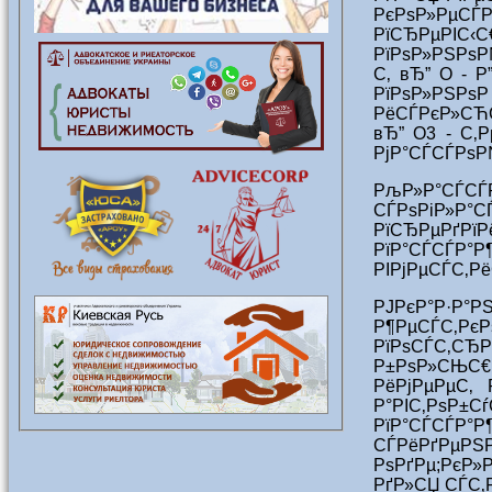
РєРѕР»РµСЃ
РїСЂРµРІС‹С
РїРѕР»РЅРѕР№
С‚ вЂ” O - 
РїРѕР»РЅРѕР
РёСЃРєР»СЋС
вЂ” O3 - С‚
РјР°СЃСЃРѕР№
РљР»Р°СЃСЃ
СЃРѕРіР»Р
РїСЂРµРґРї
РїР°СЃСЃР°
РІРјРµСЃС‚Р
РЈРєР°Р·Р°
Р¶РµСЃС‚Рє
РїРѕСЃС‚СЂ
Р±РѕР»СЊС€Р
РёРјРµРµС‚
Р°РІС‚Рѕ
РїР°СЃСЃР°
СЃРёРґРµРЅ
РѕРґРµ;РєР»
РґР»СЏ СЃС‚