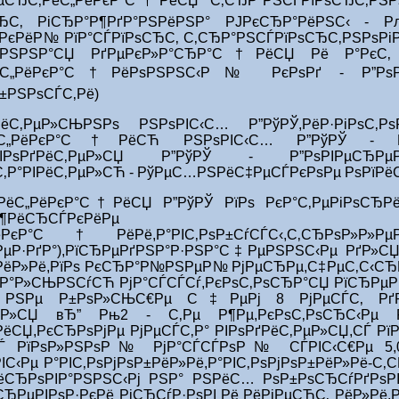
µСЂС‚РёС„РёРєР°С†РёСЏ С‚СЂР°РЅСЃРїРѕСЂС‚РЅРѕРі
ѕСЂС‚ РіСЂР°Р¶РґР°РЅРёРЅР° РЈРєСЂР°РёРЅС‹ 
єРёР№ РїР°СЃРїРѕСЂС‚ С‚СЂР°РЅСЃРїРѕСЂС‚РЅРѕРіРѕ 
РµРЅРЅР°СЏ РґРµРєР»Р°СЂР°С†РёСЏ Рё Р°РєС‚ С‚
‚РёС„РёРєР°С†РёРѕРЅРЅС‹Р№ РєРѕРґ - Р”Рѕ
±РЅРѕСЃС‚Рё)
ЃРёС‚РµР»СЊРЅРѕ РЅРѕРІС‹С… Р”РўРЎ,РёР·РіРѕ
РёС„РёРєР°С†РёСЋ РЅРѕРІС‹С… Р”РўРЎ - Р
·РІРѕРґРёС‚РµР»СЏ Р”РўРЎ - Р”РѕРІРµСЂРµРЅ
‚Р°РІРёС‚РµР»СЋ - РўРµС…РЅРёС‡РµСЃРєРѕРµ РѕРїРё
РёС„РёРєР°С†РёСЏ Р”РўРЎ РїРѕ РєР°С‚РµРіРѕСЂРё
СЃСЃР°Р¶РёСЂСЃРєРёРµ Р°Р
„РёРєР°С†РёРё,Р°РІС‚РѕР±СѓСЃС‹,С‚СЂРѕР»Р»
ѕРµР·РґР°),РїСЂРµРґРЅР°Р·РЅР°С‡РµРЅРЅС‹Рµ РґР»С
РёР»Рё,РїРѕ РєСЂР°Р№РЅРµР№ РјРµСЂРµ,С‡РµС‚С‹СЂР
јР°Р»СЊРЅСѓСЋ РјР°СЃСЃСѓ,РєРѕС‚РѕСЂР°СЏ РїСЂРµРІС‹
 РЅРµ Р±РѕР»СЊС€Рµ С‡РµРј 8 РјРµСЃС‚ РґР»
РµР»СЏ вЂ” Рњ2 - С‚Рµ Р¶Рµ,РєРѕС‚РѕСЂС‹Рµ 
ёСЏ,РєСЂРѕРјРµ РјРµСЃС‚Р° РІРѕРґРёС‚РµР»СЏ,СЃ Рї
СЃ РїРѕР»РЅРѕР№ РјР°СЃСЃРѕР№ СЃРІС‹С€Рµ 5,0 
РІС‹Рµ Р°РІС‚РѕРјРѕР±РёР»Рё,Р°РІС‚РѕРјРѕР±РёР»Рё-С
ёСЂРѕРІР°РЅРЅС‹Рј РЅР° РЅРёС… РѕР±РѕСЂСѓРґРѕР
СЂРµРІРѕР·РєРё РіСЂСѓР·РѕРІ Рё РёРјРµСЋС‚ РёР»Р