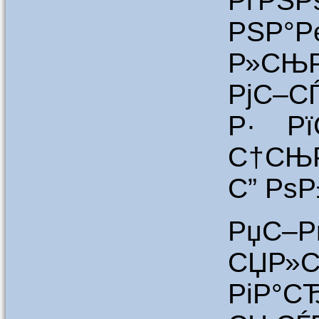
РґРЅ
РЅР°
Р»СЊР
РјС–С
Р· Рї
С†СЊР
С” Рѕ
РџС–Р
СЏР
РіР°