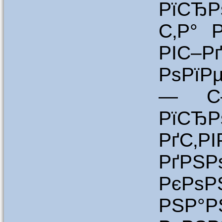
РїСЂР
С‚Р° 
РІС–
РѕРїР
— С–
РїСЂ
РґС
РґР
РєРѕ
РЅР°