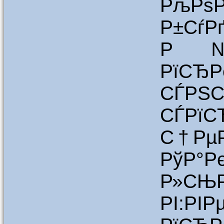
РљРѕР
Р±СѓР
Р№Рґ
РїСЂ
СЃРЅ
СЃРї
С†РµР
РўР°
Р
РІ:РІ