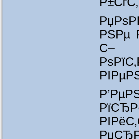
Р±СѓС
РџРѕР
РЅРµ 
С– 
РѕРї
РІРµР
Р’Рµ
РїСЂ
РІРёС
РџСЂР