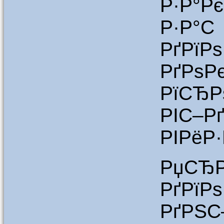
Р·Р°Р
Р·Р°
РґРї
РґРѕР
РїСЂР
РІС–
РІРёР
РџСЂР
РґРїР
РґРЅС