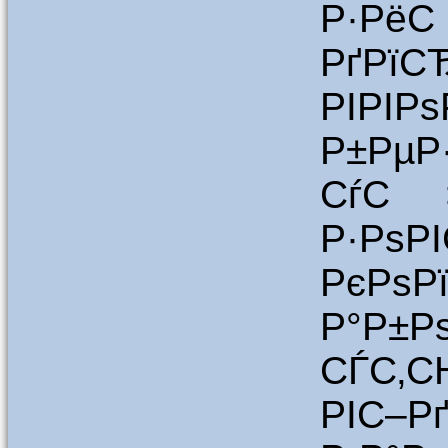
Р·Р
РґРї
РІРІ
Р±Рµ
СѓС‡
Р·РѕР
РєРѕР
Р°Р±Р
СЃС‚С
РІС–Р