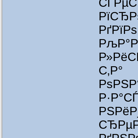
СЃРµ
РїСЂ
РґРїР
РљР°Р
Р»РёС
С‚Р°
РѕРЅР
Р·Р°С
РЅРё
СЂРµР