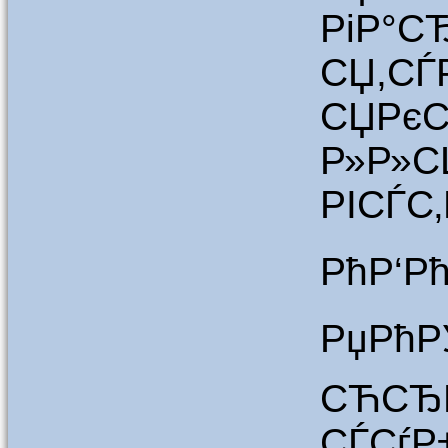
РіР°
СЏ,СЃ
СЏРє
Р»Р»
РІСЃС‚
РћР
РџРћ
СЋСЂ
СЃСѓ