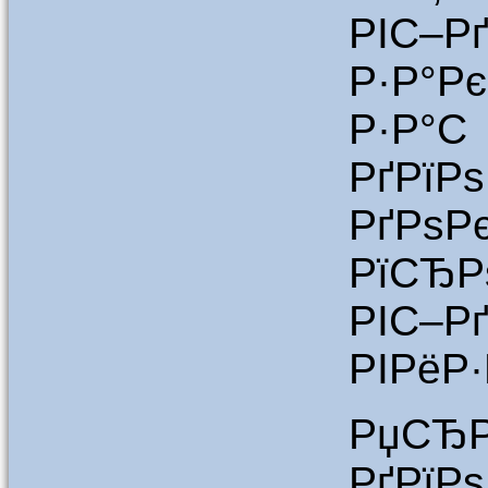
РІС–Р
Р·Р°Р
Р·Р°
РґРї
РґРѕР
РїСЂР
РІС–
РІРёР
РџСЂР
РґРїР