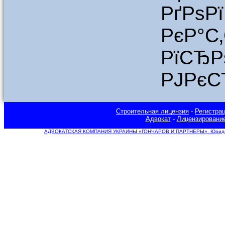
РґРѕР
РєР°
РїСЂР
РЈРєС
Строительная лицензия
-
Регистра
Адвокат
-
Лицензировани
АДВОКАТСКАЯ КОМПАНИЯ УКРАИНЫ «ГОНЧАРОВ И ПАРТНЕРЫ». Юридическ