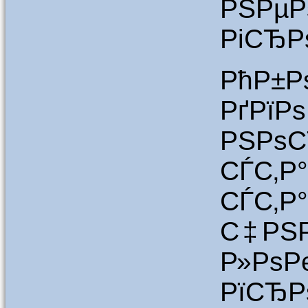
РЅРµР
РіСЂР
РћР±
РґРїР
РЅРѕС
СЃС‚Р
СЃС‚Р
С‡РЅР
Р»Р
РїСЂР