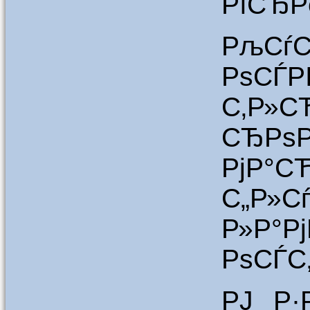
РїСЂР
РљСѓС
РѕСЃ
С‚Р»
СЂРѕР
РјР°С
С„Р»С
Р»Р°Р
РѕСЃС
РЈ Р·