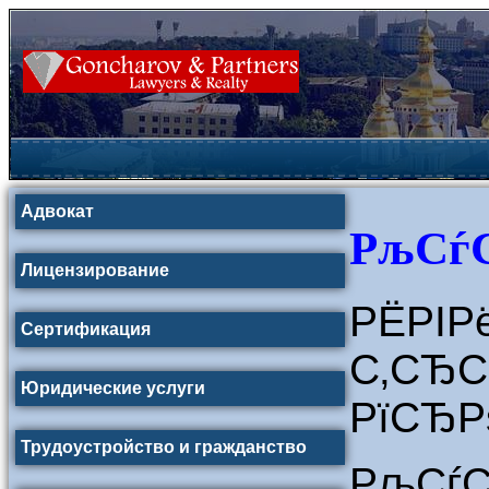
Адвокат
РљСѓС
Лицензирование
РЁРІР
Сертификация
С‚СЂ
Юридические услуги
РїСЂР
Трудоустройство и гражданство
РљСѓС