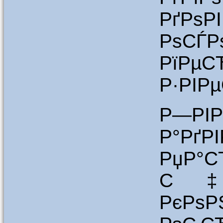
РґРѕР
РѕСЃР
РїРµС
Р·РІР
Р—РІ
Р°РґР
РџР°С
С‡Р°
РєРѕ