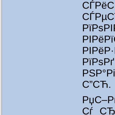
СЃРёС
СЃРµ
РїРѕ
РІРё
РІРё
РїРѕ
РЅР°Р
С”СЋ.
РџС–Р
Сѓ СЂ