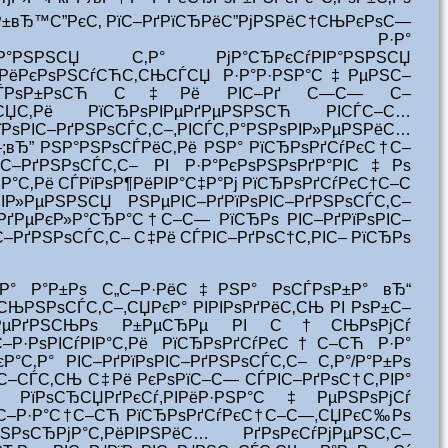
ѓР±вЂ™С”РєС‚ РїС–РґРїСЂРёС”РјРЅРёС†СЊРєРѕС—
РѕРІС–РґР°Р»СЊРЅР° Р·Р°
РєСѓРІР°РЅРЅСЏ С‚Р° РјР°СЂРєСѓРІР°РЅРЅСЏ
РІРёРєРѕРЅСѓСЋС‚СЊСЃСЏ Р·Р°Р·РЅР°С‡РµРЅС–
СЃРѕР±РѕСЋ С‡Рё РІС–Рґ С—С— С–
СЏС‚Рё РїСЂРѕРІРµРґРµРЅРЅСЋ РІСЃС–С…
РІС–РґРЅРѕСЃС‚С–,РІСЃС‚Р°РЅРѕРІР»РµРЅРёС…
;вЂ” РЅР°РЅРѕСЃРёС‚Рё РЅР° РїСЂРѕРґСѓРєС†С–
РґРЅРѕСЃС‚С– РІ Р·Р°РєРѕРЅРѕРґР°РІС‡Рѕ
°С‚Рё СЃРїРѕР¶РёРІР°С‡Р°Рј РїСЂРѕРґСѓРєС†С–С
Р»РµРЅРЅСЏ РЅРµРІС–РґРїРѕРІС–РґРЅРѕСЃС‚С–
 РґРµРєР»Р°СЂР°С†С–С— РїСЂРѕ РІС–РґРїРѕРІС–
С–РґРЅРѕСЃС‚С– С‡Рё СЃРІС–РґРѕС†С‚РІС– РїСЂРѕ
° Р°Р±Рѕ С„С–Р·РёС‡РЅР° РѕСЃРѕР±Р° вЂ“
ЊРЅРѕСЃС‚С–,СЏРєР° РІРІРѕРґРёС‚СЊ РІ РѕР±С–
РµРґРЅСЊРѕ Р±РµСЂРµ РІ С†СЊРѕРјСѓ
Р·РѕРІСѓРІР°С‚Рё РїСЂРѕРґСѓРєС†С–СЋ Р·Р°
°С‚Р° РІС–РґРїРѕРІС–РґРЅРѕСЃС‚С– С‚Р°/Р°Р±Рѕ
С–СЃС‚СЊ С‡Рё РєРѕРїС–С— СЃРІС–РґРѕС†С‚РІР°
І РїРѕСЂСЏРґРєСѓ,РІРёР·РЅР°С‡РµРЅРѕРјСѓ
°Р»С–Р·Р°С†С–СЋ РїСЂРѕРґСѓРєС†С–С—,СЏРєС‰Рѕ
РѕСЂРјР°С‚РёРІРЅРёС… РґРѕРєСѓРјРµРЅС‚С–