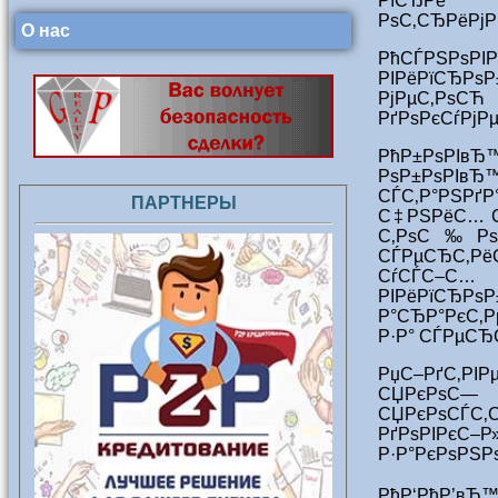
РїСЂРё Рї
РѕС‚СЂРёРјР
О нас
РћСЃРЅРѕР
РІРёРїСЂРѕР
РјРµС‚РѕСЋ
РґРѕРєСѓРјР
РћР±РѕРІ
РѕР±РѕРІвЂ™
СЃС‚Р°РЅРґР
ПАРТНЕРЫ
С‡РЅРёС… С‚
С‚РѕС‰Рѕ)
СЃРµСЂС‚Рё
СѓСЃС–С… 
РІРёРїСЂ
Р°СЂР°РєС‚
Р·Р° СЃРµСЂ
РџС–РґС‚РІ
СЏРєРѕС— 
СЏРєРѕСЃС‚
РґРѕРІРєС
Р·Р°РєРѕРЅРѕ
РћР‘РћР’вЂ™