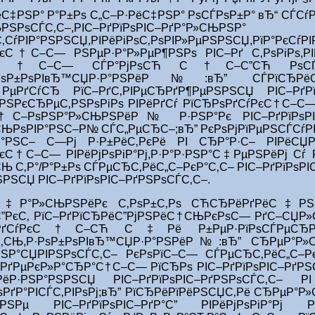
‡РЅР° Р°Р±Рѕ С„С–Р·РёС‡РЅР° РѕСЃРѕР±Р° вЂ“ СЃС
ЏР»СЊРЅРѕСЃС‚С–,РІС–РґРї
С‚СѓРІР°РЅРЅСЏ,РІРёРіРѕС‚РѕРІР»РµРЅРЅСЏ,РїР°
РєС†С–С— РЅРµР·Р°Р»РµР¶РЅРѕ РІС–Рґ С‚РѕРіРѕ,
ЂР°С†С–С— СЃР°РјРѕСЋ С†С–С”СЋ Рѕ
Р·РѕР±РѕРІвЂ™СЏР·Р°РЅРёР№:вЂ” СЃРїСЂРё
РґСѓСЂ РїС–РґС‚РІРµСЂРґР¶РµРЅРЅСЏ РІС–РґРїРѕ
РЅРєСЂРµС‚РЅРѕРіРѕ РІРёРґСѓ РїСЂРѕРґСѓРєС†С–С—
С–РѕРЅР°Р»СЊРЅРёР№ Р·РЅР°Рє РІС–РґРїРѕРІС–
ЊРѕРІР°РЅС–Р№ СЃС„РµСЂС–;вЂ” РєРѕРјРїРµРЅСЃСѓРІР
Р°РЅС– С—Рј Р·Р±РёС‚РєРё РІ СЂР°Р·С– РІРёСЏРІ
єС†С–С— РІРёРјРѕРіР°Рј,Р·Р°Р·РЅР°С‡РµРЅРёРј Сѓ
Њ С‚Р°/Р°Р±Рѕ СЃРµСЂС‚РёС„С–РєР°С‚С– РІС–РґРїРѕРІ
ЅРЅСЏ РІС–РґРїРѕРІС–РґРЅРѕСЃС‚С–.
°С‡Р°Р»СЊРЅРёРє С‚РѕР±С‚Рѕ СЋСЂРёРґРёС‡РЅР
РєС‚ РїС–РґРїСЂРёС”РјРЅРёС†СЊРєРѕС— РґС–СЏР»С
ѕРґСѓРєС†С–СЋ С‡Рё Р±РµР·РїРѕСЃРµСЂ
СЊ,Р·РѕР±РѕРІвЂ™СЏР·Р°РЅРёР№:вЂ” СЂРµР°Р»С–
РЅР°СЏРІРЅРѕСЃС‚С– РєРѕРїС–С— СЃРµСЂС‚РёС„С–РєР
РґРµРєР»Р°СЂР°С†С–С— РїСЂРѕ РІС–РґРїРѕРІС–РґРЅ
ёР·РЅР°РЅРЅСЏ РІС–РґРїРѕРІС–РґРЅРѕСЃС‚С– Р
ѕРґР°РІСЃС‚РІРѕРј;вЂ” РїСЂРёРїРёРЅСЏС‚Рё СЂРµР
ЅРµ РІС–РґРїРѕРІС–РґР°С” РІРёРјРѕРіР°Рј РЅ