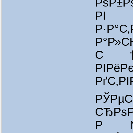
РѕР±Р
РІ 
Р·Р°
Р°Р»
С†Рµ
РІРёР
РґС‚Р
РЎРµ
СЂРѕР
Р№С