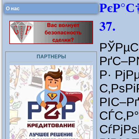
РєР°С
О нас
37.
РЎРµС
ПАРТНЕРЫ
РґС–Р
Р· Рј
С‚РѕРі
РІС–Р
СЃС‚Р
СѓРјР