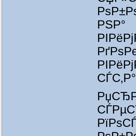
РѕР±Р
РЅР°
РІРё
РґРѕР
РІРё
СЃС‚Р
РџСЂ
СЃРµ
РїР