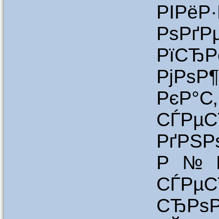
РІРёР
РѕРґ
РїСЂ
РјРѕР
РєР°С
СЃРµ
РґРЅР
Р№РЅ
СЃРµ
СЂРѕ