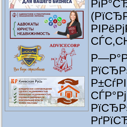
РіР°С
(РїСЂР
РІРёРј
СЃС‚С
Р—Р°
РїСЂ
Р±С
СЃР°
РїСЂ
РґРїС