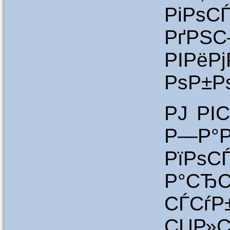
РіРѕС
РґР
РІР
РѕР±Рѕ
РЈ РІ
Р—Р°Р
РїРѕ
Р°СЂ
СЃСѓР
СЏР»С