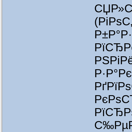
СЏР»С
(РіРѕ
Р±Р°Р
РїСЂР
РЅРіР
Р·Р°Р
РґРїР
РєРѕС
РїСЂР
С‰РµР