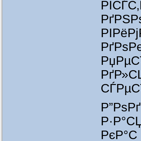
РІСЃ
РґРЅ
РІРё
РґРѕ
РџРµС
РґР»
СЃРµС
Р”Рѕ
Р·Р°
РєР°