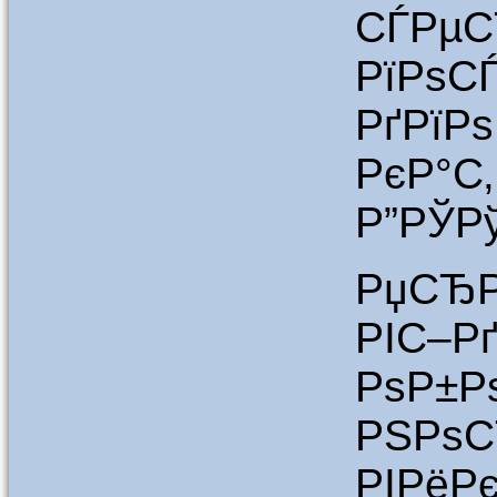
СЃРµ
РїРѕС
РґРїР
РєР°С
Р”РЎРў
РџСЂР
РІС
РѕР±
РЅРѕ
РІРё