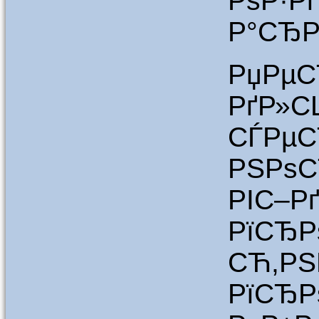
РѕР·
Р°СЂР
РџРµ
РґР»
СЃР
РЅРѕС
РІС
РїСЂ
СЋ,Р
РїСЂ