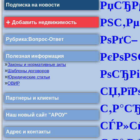
РџСЂРµ
Подписка на новости
РЅС‚Р
+
Добавить недвижимость
РѕРґС–
Рубрика:Вопрос-Ответ
РєРѕР
Полезная информация
»
Законы и нормативные акты
РѕСЂРі
»
Шаблоны договоров
»
Юридические статьи
»
ОВИР
СЏ,РїР
Партнеры и клиенты
С‚Р°СЂ
Наш новый сайт "АРОУ"
СЃР»С
Адрес и контакты