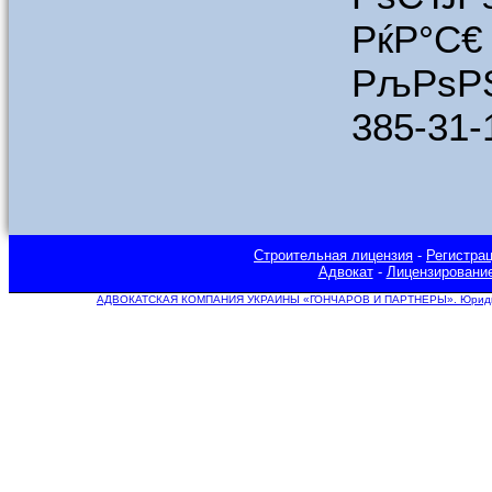
РќР°С€
РљРѕРЅС
385-31-
Строительная лицензия
-
Регистра
Адвокат
-
Лицензировани
АДВОКАТСКАЯ КОМПАНИЯ УКРАИНЫ «ГОНЧАРОВ И ПАРТНЕРЫ». Юридическ