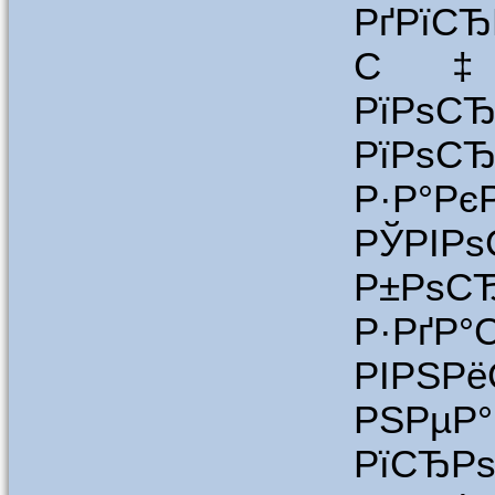
РґРїСЂ
С‡Р°
РїРѕС
РїРѕСЂ
Р·Р°Рє
РЎРІР
Р±РѕС
Р·РґР
РІРЅРё
РЅРµР
РїСЂРѕ