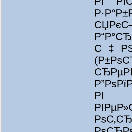
РІ Рї
Р·Р°Р±
СЏРєС–
Р“Р°С
С‡РЅР
(Р
СЂРµР№
Р”РѕРї
РІ Р
РІРµ
РѕС‚СЂ
РѕСЂРѕ