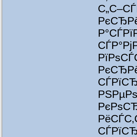
С„С–С
РєСЂРё
Р°СЃРї
СЃР°Рј
РїРѕСЃ
РєСЂР
СЃРї
РЅРµР
РєРѕС
РёСЃС
СЃРї