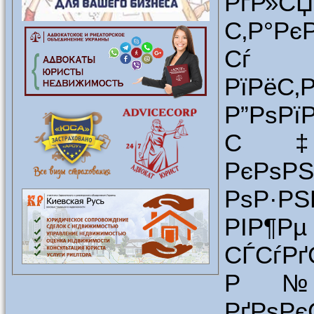
РґР»СЏ
С‚Р°Рє
Сѓ Р
РїРёС‚
Р”РѕР
С‡РЅ
РєРѕРЅ
РѕР·РЅ
РІР¶Рµ
СЃ
Р№СЃ
РґРѕР