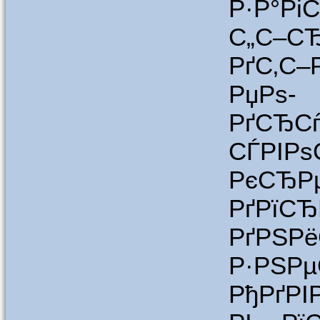
Р·Р°Р
С„С–СЂ
РґС‚С–
РџРѕ-
РґСЂС
СЃРІР
РєСЂ
РґРїСЂ
РґРЅР
Р·РЅРµ
РђРґРІ