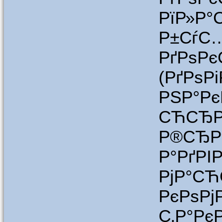
РїР»Р°
Р±СѓС
РґРѕРє
(РґРѕР
РЅР°Р
СЋСЂР
Р®С
Р°РґРІ
РјР°С
РєРѕР
С‚Р°Рє