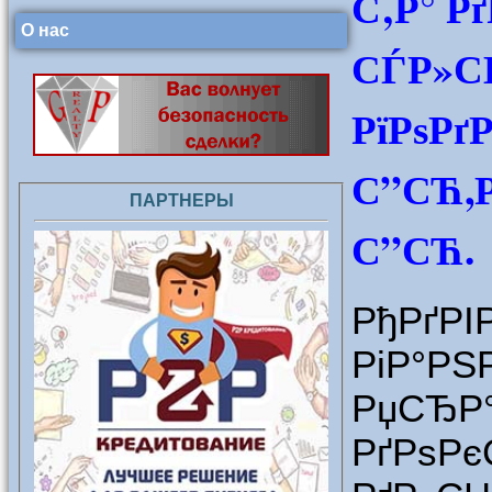
С‚Р° Рґ
О нас
СЃР»С
РїРѕРґ
С”СЋ,Р
ПАРТНЕРЫ
С”СЋ.
РђРґ
РіР°РЅ
РџСЂР
РґРѕРє