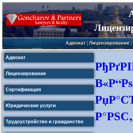
Лицензи
Адвокат
|
Лицензирование
|
Адвокат
РђРґР
Лицензирование
В«Р“Рѕ
Сертификация
РџР°С
Юридические услуги
Р°РЅС‚
Трудоустройство и гражданство