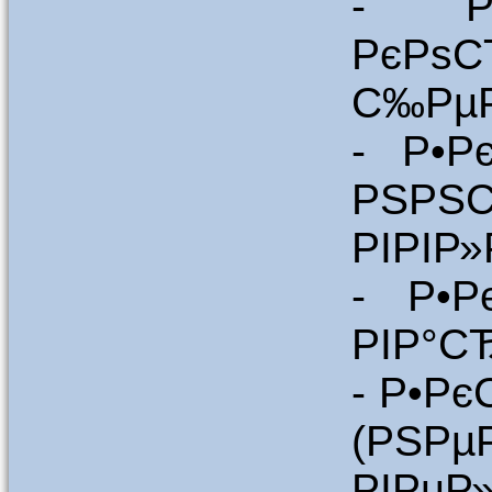
- Р•
РєРѕС
С‰РµР
- Р•Р
РЅРЅС
РІРІР»
- Р•Р
РІР°С
- Р•Р
(РЅРµ
РІРµР