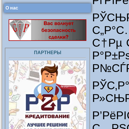
РґРїР
О нас
РЎСЊР
С„Р°С
С†Рµ 
Р°Р±Р
ПАРТНЕРЫ
Р№СЃР
РЎС‚Р
Р»СЊР
Р’РёР
С…РЅС