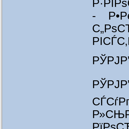
Р·РІР
- Р•Р
С„Рѕ
РІСЃС
РЎРЈР
РЎРЈР
СЃСѓР
Р»СЊ
РїРѕС