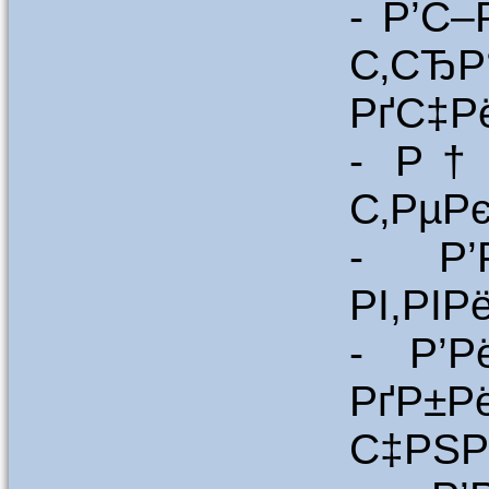
- Р’С
С‚СЂР
РґС‡Р
- Р†Р
С‚РµРє
- Р’
РІ,РІ
- Р’Р
РґР±Р
С‡РЅР