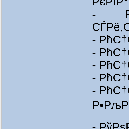
РєРІР
- Р
СЃРё,
- РћС
- РћС
- РћС
- РћС
- РћС
Р•РљР
- РўР