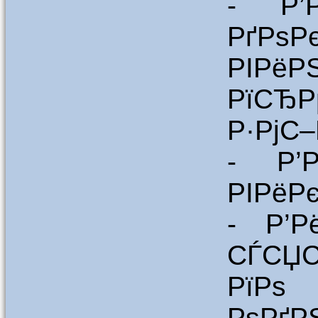
- Р’
РґРѕ
РІРёР
РїСЂР
Р·РјС
- Р’
РІРёР
- Р’
СЃСЏС
РїРѕ 
РѕРґР