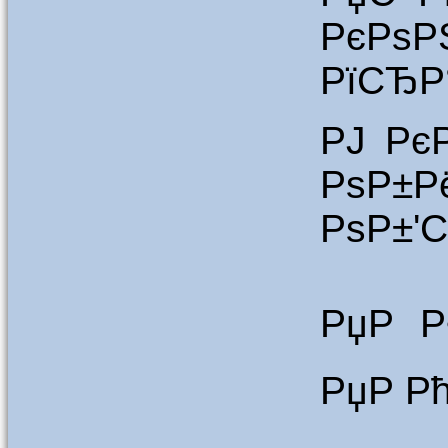
РєРѕР
РїСЂР
РЈ Рє
РѕР±Р
РѕР±'
РџР Р
РџР Рћ