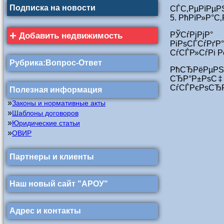
Подписка на новости
СЃС‚РµРїРµРЅ
5. РћРїР»Р°С
+
Добавить недвижимость
РЎСѓРјРј
РіРѕСЃСѓРґ
СѓСЃР»СѓРі 
Рубрика:Вопрос-Ответ
РћСЂРёРµРЅ
СЂР°Р±РѕС‡Р
СѓСЃРєРѕСЂ
Полезная информация
»
Законы и нормативные акты
»
Шаблоны договоров
»
Юридические статьи
»
ОВИР
Партнеры и клиенты
Наш новый сайт "АРОУ"
Адрес и контакты