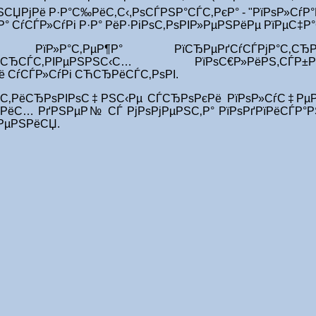
СЏРјРё Р·Р°С‰РёС‚С‹,РѕСЃРЅР°СЃС‚РєР° - "РїРѕР»СѓР°РІ
‚Р° СѓСЃР»СѓРі Р·Р° РёР·РіРѕС‚РѕРІР»РµРЅРёРµ РїРµС‡Р°
Р° РїР»Р°С‚РµР¶Р° РїСЂРµРґСѓСЃРјР°С‚
Р°СЂСЃС‚РІРµРЅРЅС‹С… РїРѕС€Р»РёРЅ,СЃР±РѕСЂ
Рё СѓСЃР»СѓРі СЋСЂРёСЃС‚РѕРІ.
С‚РёСЂРѕРІРѕС‡РЅС‹Рµ СЃСЂРѕРєРё РїРѕР»СѓС‡РµРЅ
ёС… РґРЅРµР№ СЃ РјРѕРјРµРЅС‚Р° РїРѕРґРїРёСЃР°РЅР
РµРЅРёСЏ.