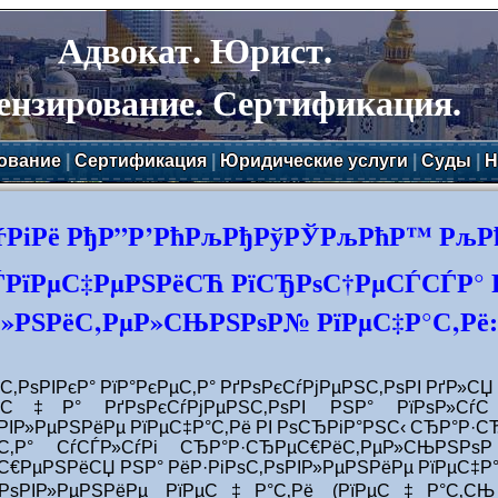
Адвокат. Юрист.
ензирование. Сертификация.
ование
|
Сертификация
|
Юридические услуги
|
Суды
|
Н
РіРё РђР”Р’РћРљРђРўРЎРљРћР™ РљРћР
РїРµС‡РµРЅРёСЋ РїСЂРѕС†РµСЃСЃР° Р
Р»РЅРёС‚РµР»СЊРЅРѕР№ РїРµС‡Р°С‚Рё:
ѕС‚РѕРІРєР° РїР°РєРµС‚Р° РґРѕРєСѓРјРµРЅС‚РѕРІ РґР»С
Р°С‡Р° РґРѕРєСѓРјРµРЅС‚РѕРІ РЅР° РїРѕР»С
ѕРІР»РµРЅРёРµ РїРµС‡Р°С‚Рё РІ РѕСЂРіР°РЅС‹ СЂР°Р
Р°С‚Р° СѓСЃР»СѓРі СЂР°Р·СЂРµС€РёС‚РµР»СЊР
€РµРЅРёСЏ РЅР° РёР·РіРѕС‚РѕРІР»РµРЅРёРµ РїРµС‡Р°
ѕС‚РѕРІР»РµРЅРёРµ РїРµС‡Р°С‚Рё (РїРµС‡Р°С‚СЊ