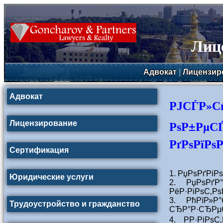
Лиц
Адвокат
|
Лицензир
Адвокат
РЈСЃР»Сѓ
РѕР±РµСЃ
Лицензирование
РґРѕРїРѕ
Сертификация
1. РџРѕРґРіР
Юридические услуги
2. РџРѕРґ
РёР·РіРѕС‚Р
3. РћРїР»
Трудоустройство и гражданство
СЂР°Р·СЂРµС
4. РР·РіР