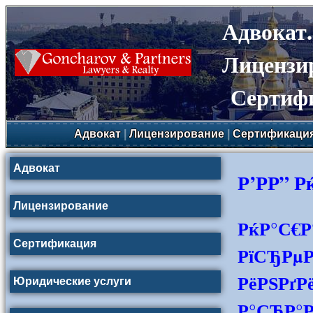
Адвокат
Лицензи
Сертиф
Адвокат
|
Лицензирование
|
Сертификаци
Адвокат
Р’РР” 
Лицензирование
РќР°С€Р
Сертификация
РїСЂРµР
РёРЅРґР
Юридические услуги
Р°СЂР°Р