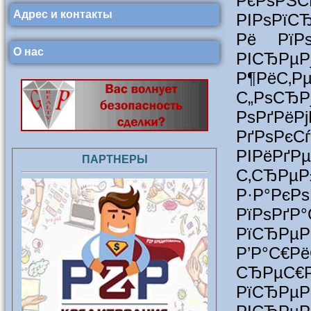
РєРѕРЅ
Адрес и контакты
РІРѕРїС
Рё РїР
О нас
РІСЂРµ
Р¶РёС‚Р
С„РѕСЂ
РѕРґ
РґРѕ
РІРёРґРµ
ПАРТНЕРЫ
С‚СЂРµР
Р·Р°РєР
РїРѕРґ
РїСЂРµР
Р’Р°С€
СЂРµС
РїСЂРµР