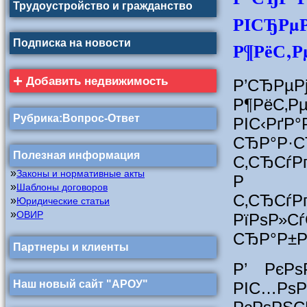
Трудоустройство и гражданство
РІСЂРµР
Подписка на новости
Р¶РёС‚Р
+
Добавить недвижимость
Р’СЂР
Р¶РёС‚
Рубрика:Вопрос-Ответ
РІС‹РґР
СЂР°
Полезная информация
С‚СЂС
»
Законы и нормативные акты
Р Р°
»
Шаблоны договоров
С‚СЂС
»
Юридические статьи
»
ОВИР
РїРѕР»
СЂР°Р±Р
Партнеры и клиенты
Р’ РєРѕ
Наш новый сайт "АРОУ"
РІС…РѕР