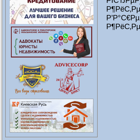
РІСЂРµ
Р¶РёС‚Р
Р’Р°
Р¶РёС‚Р