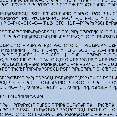
СЏ РїРµСЂРµРІС–СЂРєРё,РїРѕСЃР°РґРё,Р·РІР°РЅРЅС
РєС– РїСЂРѕРІРѕРґРёС‚РёРјСѓС‚СЊ РїРµСЂРµРІС–СЂР
РІР»РµРЅРЅСЏ РЅР° РїРµСЂРµРІС–СЂРєСѓ РґС–Р№СЃР
РЅРёРєР° РїС–РґСЂРѕР·РґС–Р»Сѓ РјС–Р»С–С†С–С—
ѓ РјС–Р»С–С†С–С— (Рї. 24 СЃС‚. 11 Р—Р°РєРѕРЅСѓ В«
РЅР°РїСЂР°РІР»РµРЅРЅСЏ Р·Р°С‚РІРµСЂРґР¶СѓС”С‚С
ј РґРѕРєСѓРјРµРЅС‚РѕРј РІРѕРЅР° РѕС„С–С†С–Р№РЅРѕ 
їСЂР°С†С–РІРЅРёРє РјС–Р»С–С†С–С— РїСЂРёР№С€РѕР
 Р№РѕРіРѕ РїРѕСЃРІС–РґС‡РµРЅРЅСЏ,РїСЂС–Р·РІРё
єР°РІС‚РµСЃСЏ РјС–СЃС†РµРј СЂРѕР±РѕС‚Р
РµС„РѕРЅСѓРІР°С‚Рё Р№ СѓС‚РѕС‡РЅРёС‚Рё,С‡Рё Рї
їРѕСЂСѓС€РµРЅРѕ РѕРїРµСЂР°С‚РёРІРЅРѕ-СЂРѕР·С€Сѓ
ѕ РЅР°РїСЂР°РІР»РµРЅРЅСЏ РЅР° РїРµСЂРµРІС–СЂРєСѓ
Р°РїСЂР°РІР»РµРЅРЅСЏ РЅРµРјР°С”,Р°Р±Рѕ Сѓ РЅСЊР
СЏР·РєРѕРІРёС… СЂРµРєРІС–Р·РёС‚С–РІ,РІРё РјР°С
°С… РІС–РґРјРѕРІРёС‚Рё Сѓ РїСЂРѕРІРµРґРµРЅРЅС– Рї
 РґРѕРєСѓРјРµРЅС‚Рё
РёРјРё РґРѕРєСѓРјРµРЅС‚Р°РјРё,СЏРєРёРјРё РїСЂ
вЂ™СЏР·Р°РЅС– РєРµСЂСѓРІР°С‚РёСЃСЏ РїСЂР°С†С–
јС–Р»С–С†С–СЋВ»,В«РџСЂРѕ РѕРїРµСЂР°С‚РёРІРЅРѕ