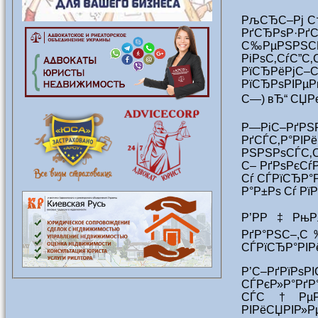
РљСЂС–Рј С†
РґСЂРѕР·РґС
С‰РµРЅРЅСЏ 
РіРѕС‚СѓС”С
РїСЂРёРјС–
РїСЂРѕРІРµР
С—) вЂ“ СЏР
Р—РіС–РґРЅР
РґСЃС‚Р°Р
РЅРЅРѕСЃС‚С
С– РґРѕРєСѓ
Сѓ СЃРїСЂР°
Р°Р±Рѕ Сѓ Р
Р’РР‡РњРљ
РґР°РЅС–,С
СЃРїСЂР°РІР
Р’С–РґРїР
СЃРєР»Р°Рґ
СЃС†РµРІР
РІРёСЏРІР»