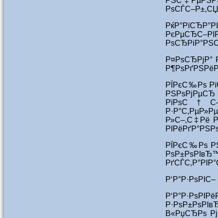
РЅС‡РµРЅРЅ
РѕСЃС–Р±,СЏ
РќР°РїСЂР°
РєРµСЂС–РІ
РѕСЂРіР°РЅС
Р¤РѕСЂРјР° 
Р¶РѕРґРЅРёР
РЇРєС‰Рѕ Р
РЅРѕРјРµСЂ
РїРѕС†С–Р
Р·Р°С‚РµР»
Р»С–,С‡Рё Р
РІРёРґР°РЅР
РЇРєС‰Рѕ РЅ
РѕР±РѕРІвЂ™
РґСЃС‚Р°РІР
Р‘Р°Р·РѕРІС–
Р‘Р°Р·РѕРІ
Р·РѕР±РѕРІ
В«РџСЂРѕ Р