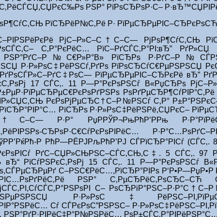
ёС‚РёСЃСЏ,СЏРєС‰Рѕ РЅР° РїРѕСЂРѕР·С– Р·вЂ™СЏРІ
РѕР¶СѓС‚СЊ РїСЂРёР№С‚Рё Р· РїРµСЂРµРІС–СЂРєРѕС
РІРЅРёРєРё РјС–Р»С–С†С–С— РјРѕР¶СѓС‚СЊ Рї
РѕСЃС‚С– С‚Р°РєРёС… РїС–РґСЃС‚Р°РІ:вЂ” РґР»С
 РЅР°РґС–Р№С€Р»Р°В» РїСЂРѕ Р·РґС–Р№СЃРЅРµ
РЅСЏ Р·Р»РѕС‡РёРЅСѓ,РґРѕ РїРѕСЂСѓС€РµРЅРЅСЏ Рє
РґРѕСЃР»С–РґС‡РѕС— РїРµСЂРµРІС–СЂРєРё вЂ” РґР
РєС‚РѕРј 17 СЃС‚. 11 Р—Р°РєРѕРЅСѓ В«РџСЂРѕ Рј
Р±РµР·РїРµСЂРµС€РєРѕРґРЅРѕ РѕРґРµСЂР¶СѓРІР°С‚Рё
РІР»СЏС‚СЊ РєРѕРјРµСЂС†С–Р№РЅСѓ С‚Р° Р±Р°РЅРєС
ЃРїСЂР°РІР°С… РїСЂРѕ Р·Р»РѕС‡РёРЅРё,СЏРєС– РїРµ
†С–С— Р·Р° РџРРЎР¬РњРћР’РРњ Р·Р°РїРёС‚Р
°С‚РёРІРЅРѕ-СЂРѕР·С€СѓРєРѕРІРёС… Р·Р°С…Р
ўРР’РќРћ-Р РћР—РЁРЈРљРћР’РЈ СЃРїСЂР°РІСѓ (СЃС‚. 
РєРѕРІСѓ РґС–СЏР»СЊРЅС–СЃС‚СЊ,С‡. 5 СЃС‚. 97 Р
Ђ“ РїСѓРЅРєС‚РѕРј 15 СЃС‚. 11 Р—Р°РєРѕРЅСѓ 
ѕ,СЃРµСЂРµРґ С–РЅС€РёС…,РїСЂР°РІРѕ Р‘Р•Р—РџР•Р
 РІС…РѕРґРёС‚Рё РЅР° С‚РµСЂРёС‚РѕСЂС–
јСЃС‚РІ,СѓСЃС‚Р°РЅРѕРІ С– РѕСЂРіР°РЅС–Р·Р°С†С–
РёРЅРµРЅРЅСЏ Р·Р»РѕС‡РёРЅС–РІ,РїРµСЂР
РІР°РЅРёС… Сѓ СЃРєРѕС”РЅРЅС– Р·Р»РѕС‡РёРЅС–РІ
РЅР°РґР·РІРёС‡Р°Р№РЅРёС… РѕР±СЃС‚Р°РІРёРЅР°С…