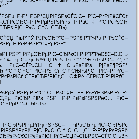
Џ С‚Р° РїСЂС–Р·РІРёС‰Р° РїРѕСЃР°РґРѕРІРёС…
єСѓ.
ЅРµ Р·Р° РЅР°СЏРІРЅРѕСЃС‚С– РїС–РґРїРёСЃСѓ
,СЃРєСЂС–РїР»РµРЅРѕРіРѕ РїРµС‡Р°С‚РєРѕСЋ
РџСЂРѕ РјС–Р»С–С†С–СЋВ»).
ЊСЃСЏ РњР’РЎ РЈРєСЂР°С—РЅРё,Р°Р»Рµ РґРѕСЃС–
РЅРµ РІРёР·РЅР°С‡РµРЅР°.
І РЅР° РїРµСЂРµРІС–СЂРєСѓ,Р·Р°РїРёС€С–С‚СЊ
С‰Рµ,С–РјвЂ™СЏ,РїРѕ Р±Р°С‚СЊРєРѕРІС– С‚Р°
ё. РџС–СЃР»СЏ С†СЊРѕРіРѕ РјРѕР¶РЅР°
СЂР°С†СЋС” РІС–РЅ Сѓ С†СЊРѕРјСѓ РІС–РґРґС–
РєРѕРІСѓ СЃРїСЂР°РІСѓ,С– С‡Рё СЃРїСЂР°РІРґС–
.
ѕРјСѓ РЅРµРјР°С” С…РѕС‡Р° Р± РѕРґРЅРѕРіРѕ Р·
”С‚Рµ РїСЂР°РІРѕ РЅР° Р·Р°РєРѕРЅРЅРёС… РїС–
РµСЂРµРІС–СЂРєРё.
Рё РїСЂРѕРІРµРґРµРЅРЅС– РїРµСЂРµРІС–СЂРѕРє
РІРЅРёРєРё РјС–Р»С–С†С–С—,С” Р·Р°РєРѕРЅРё
-СЂРѕР·С€СѓРєРѕРІСѓ РґС–СЏР»СЊРЅС–СЃС‚СЊВ»