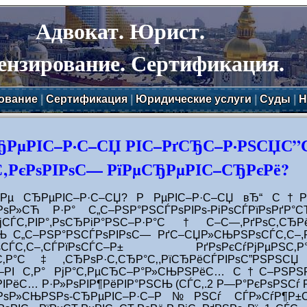
Адвокат. Юрист.
ензирование. Сертификация.
ование
|
Сертификация
|
Юридические услуги
|
Суды
|
Н
СЂРµРІС–Р·С–СЏ РІС–РґСЂС–Р·РЅСЏС”
С‚РєРѕРІРѕС— РїРµСЂРµРІС–СЂРєРё?
єРµ СЂРµРІС–Р·С–СЏ? Р РµРІС–Р·С–СЏ вЂ“ С†Рµ 
РѕР»СЋ Р·Р° С„С–РЅР°РЅСЃРѕРІРѕ-РіРѕСЃРїРѕРґ
РјСЃС‚РІР°,РѕСЂРіР°РЅС–Р·Р°С†С–С—,РґРѕС‚СЂРё
СЊ С„С–РЅР°РЅСЃРѕРІРѕС— РґС–СЏР»СЊРЅРѕСЃС‚С–,
ЅРѕСЃС‚С–,СЃРїРѕСЃС–Р± РґРѕРєСѓРјРµРЅ
ЃС‚Р°С‡,СЂРѕР·С‚СЂР°С‚,РїСЂРёСЃРІРѕС”РЅРЅС
С–РІ С‚Р° РјР°С‚РµСЂС–Р°Р»СЊРЅРёС… С†С–РЅРЅ
ІРёС… Р·Р»РѕРІР¶РёРІР°РЅСЊ (СЃС‚.2 Р—Р°РєРѕРЅС
ЂРѕР»СЊРЅРѕ-СЂРµРІС–Р·С–Р№РЅСѓ СЃР»СѓР¶Р±С