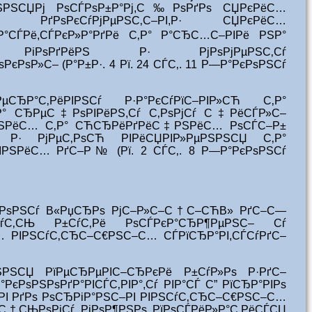
РЅРЅСЏРј РѕСЃРѕР±Р°Рј,С‰РѕРґРѕ СЏРєРёС…
СЃСѓ РґРѕРєСѓРјРµРЅС‚С–РІ,Р· СЏРєРёС…
єР°СЃРё,СЃРєР»Р°РґРё С‚Р° Р°СЂС…С–РІРё РЅР°
іРѕРґРёРЅ Р· РјРѕРјРµРЅС‚Сѓ
єРѕР»С– (Р°Р±Р·. 4 Рї. 24 СЃС‚. 11 Р—Р°РєРѕРЅСѓ
СЂР°С‚РёРІРЅСѓ Р·Р°РєСѓРїС–РІР»СЋ С‚Р°
С‚Р° СЂРµС‡РѕРІРёРЅ,Сѓ С‚РѕРјСѓ С‡РёСЃР»С–
‡РЅРёС… С‚Р° СЋСЂРёРґРёС‡РЅРёС… РѕСЃС–Р±
– Р· РјРµС‚РѕСЋ РІРёСЏРІР»РµРЅРЅСЏ С‚Р°
РІРЅРёС… РґС–Р№ (Рї. 2 СЃС‚. 8 Р—Р°РєРѕРЅСѓ
°РєРѕРЅСѓ В«РџСЂРѕ РјС–Р»С–С†С–СЋВ» РґС–С—
‚СЊ Р±СѓС‚Рё РѕСЃРєР°СЂР¶РµРЅС– Сѓ
С… РІРЅСѓС‚СЂС–С€РЅС–С… СЃРїСЂР°РІ,СЃСѓРґС–
РЅСЏ РїРµСЂРµРІС–СЂРєРё Р±СѓР»Рѕ Р·РґС–
РѕРЅРѕРґР°РІСЃС‚РІР°,Сѓ РІР°СЃ С” РїСЂР°РІРѕ
І РґРѕ РѕСЂРіР°РЅС–РІ РІРЅСѓС‚СЂС–С€РЅС–С…
 С†СЊРѕРјСѓ РјРѕР¶РЅРѕ РїРѕСЃРёР»Р°С‚РёСЃСЏ