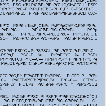
С‚. 11 Р—Р°РєРѕРЅСѓ РЈРєСЂР°С—РЅРё вЂњРџСЂРѕ
єСЂР°С—РЅС–вЂќ,РїСЂРѕРІРѕРґСЏС‚СЊСЃСЏ РЅР°
РѕРґР°С‚РєС–РІ,Р·Р±РѕСЂС–РІ С‚Р° С–РЅС€РёС…
їСЂРµРґРјРµС‚ РїРѕРїРµСЂРµРґР¶РµРЅРЅСЏ С„С–
єСЂР°С—РЅРё вЂњРџСЂРѕ РѕРїРµСЂР°С‚РёРІРЅРѕ-
ґР°С‚РєРѕРІС– РїРµСЂРµРІС–СЂРєРё РЅРµ
РѕРІРёС… Р·Р°С…РѕРґС–РІ,СЏРєС– РјР°СЋС‚СЊ
ЅС– РїС–РґСЂРѕР·РґС–Р»Рё РїСЂР°РІРѕРѕС…
 РїСЂРёР·РЅР°С‡РµРЅРЅСЏ РїРѕРґР°С‚РєРѕРІРѕС—
РёР»СЊРЅРѕ,РІ РЅС–Р№ РґРѕРїСѓС‰РµРЅРѕ
Р°РІСЃС‚РІР°,С—С— РјРѕР¶РЅР° РІРІР°Р¶Р°С‚Рё
їРµСЂРµРІС–СЂРєР° РЅРµ РјР°С” РїС–РґСЃС‚Р°РІ
ѓСЃС‚РёС‚Рё РїРѕСЃР°РґРѕРІРёС… РѕСЃС–Р± РґРѕ
ё С– РѕСЃРєР°СЂР¶РёС‚Рё РґС–С— СЃР»С–
РѕРІСѓ РїСЂРѕ РїСЂРёР·РЅР°С‡РµРЅРЅСЏ
.
РёС… РѕСЂРіР°РЅС–РІ РЅР°РјР°РіР°СЋС‚СЊСЃСЏ
С–РґСЃС‚Р°РІВ«РїРµСЂРµРІС–СЂРёС‚Рё С–
С—РјРєСѓ. Р©Рѕ С‚СЂРµР±Р° Р·РЅР°С‚Рё С– СЏРє