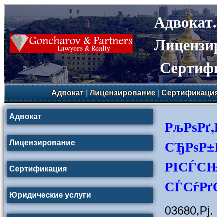
Адвокат
Лицензи
Сертиф
Адвокат
|
Лицензирование
|
Сертификаци
Адвокат
РљРѕРґ
СЂРѕР±
Лицензирование
РІСЃСЊ
Сертификация
СЃСѓРґС
Юридические услуги
03680,Рј