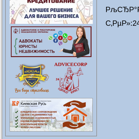
РљСЂР°Р
С‚РµР»:2