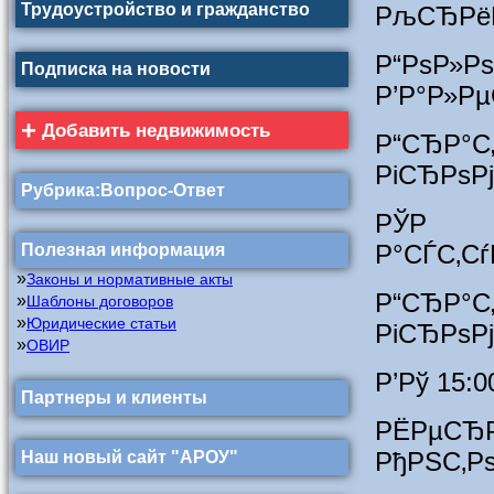
Трудоустройство и гражданство
РљСЂРёР
Р“РѕР»Р
Подписка на новости
Р’Р°Р»Р
+
Добавить недвижимость
Р“СЂ
РіСЂРѕР
Рубрика:Вопрос-Ответ
РЎР 14
Р°СЃС‚Сѓ
Полезная информация
»
Законы и нормативные акты
Р“СЂ
»
Шаблоны договоров
»
Юридические статьи
РіСЂРѕР
»
ОВИР
Р’Рў 15:0
Партнеры и клиенты
РЁРµСЂ
РђРЅС‚Р
Наш новый сайт "АРОУ"