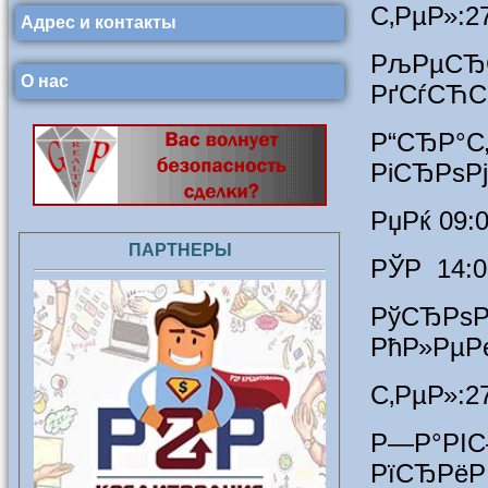
С‚РµР»:2
Адрес и контакты
РљРµСЂС
О нас
РґСѓСЋС
Р“СЂ
РіСЂРѕР
РџРќ 09:
ПАРТНЕРЫ
РЎР 14:0
РўСЂР
РћР»РµР
С‚РµР»:2
Р—Р
РїСЂРё