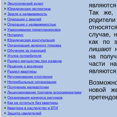
»
Экологический аудит
являются
»
Юридическая экспертиза
Так же,
»
Земля и недвижимость
родители
»
Операции с землей
»
Операции с недвижимостью
относятс
»
Узаконивание перепланировок
случае, 
»
Нотариус
»
Юридическая консультация
как по з
»
Организация зеленого туризма
лишают н
»
Обучение за границей
на получ
»
Уголок потребителя
»
Раздел имущества при разводе
части на
»
Решение о вселении
являются
»
Раздел квартиры
»
Регулирование отопления
Возможно
»
Неприбыльные организации
»
Получение медкарточки
новой ж
»
Лицензирование торговли агрохимикатами
претендо
»
Организация конкурса рисунков
»
Как не остаться без квартиры
»
Квартира в наследство и БТИ
»
Защита свидетелей