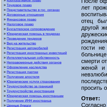
После оф
»
Корпоративное право
»
Трудовое право
лет прож
»
Представительство в гос. органах
воспитыв
»
Договорные отношения
»
Финансовое право
отец бы
»
Налоговое право
другой ж
»
Бухгалтерское сопровождение
дружески
»
Юридическая помощь в тендерах
»
Проведение тендеров
рождения
»
Вид на жительство
гости не
»
Регистрация автомобилей
»
Регистрация иностранных инвестиций
больнице
»
Интеллектуальная собственность
смерти о
»
Неправомерные действия органов
женой и
»
Оформление наследства
»
Регистрация партии
невзлюб
»
Получение апостиля
последст
»
Юридические услуги страхования
»
Трудоустройство за границей
просить 
»
Трудоустройство иностранцев
»
Юридическая помощь иностранцам
Ответ:
»
Получение ИНН иностранца
Согласн
»
Ценные бумаги