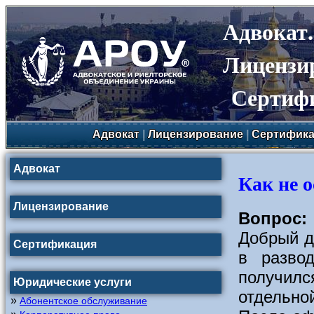
Адвокат
Лицензи
Сертиф
Адвокат
|
Лицензирование
|
Сертифика
Адвокат
Как не 
Лицензирование
Вопрос:
Добрый д
Сертификация
в разво
получилс
Юридические услуги
отдельно
»
Абонентское обслуживание