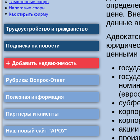
»
Таможенные споры
определе
»
Налоговые споры
цене. Вн
»
Как открыть фирму
данные а
Трудоустройство и гражданство
Адвокатс
юридичес
Подписка на новости
ценными 
+
Добавить недвижимость
госуд
госуд
Рубрика: Вопрос-Ответ
номин
(евро
Полезная информация
субфе
корпо
Партнеры и клиенты
корпо
акции
Наш новый сайт "АРОУ"
произ