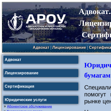
Адвокат
Лицензи
Сертиф
Адвокат
|
Лицензирование
|
Сертифика
Адвокат
Юридиче
бумагам
Лицензирование
Специал
Сертификация
помогут
Юридические услуги
рынке це
»
Абонентское обслуживание