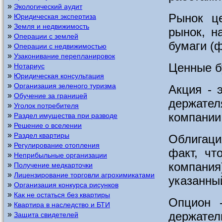
»
Экологический аудит
Рынок ц
»
Юридическая экспертиза
»
Земля и недвижимость
рынок, н
»
Операции с землей
бумаги (
»
Операции с недвижимостью
»
Узаконивание перепланировок
Ценные бу
»
Нотариус
»
Юридическая консультация
»
Организация зеленого туризма
Акция - 
»
Обучение за границей
держат
»
Уголок потребителя
компании
»
Раздел имущества при разводе
»
Решение о вселении
»
Раздел квартиры
Облигаци
»
Регулирование отопления
факт, чт
»
Неприбыльные организации
компания
»
Получение медкарточки
»
Лицензирование торговли агрохимикатами
указанны
»
Организация конкурса рисунков
»
Как не остаться без квартиры
Опцион 
»
Квартира в наследство и БТИ
держат
»
Защита свидетелей