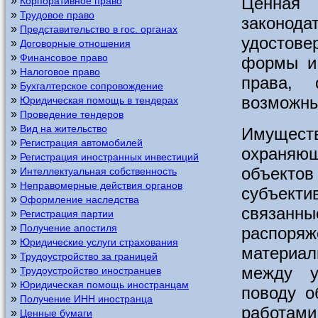
Ценная 
»
Корпоративное право
»
Трудовое право
законод
»
Представительство в гос. органах
удостов
»
Договорные отношения
»
Финансовое право
формы и 
»
Налоговое право
права, 
»
Бухгалтерское сопровождение
возможны
»
Юридическая помощь в тендерах
»
Проведение тендеров
»
Вид на жительство
Имущест
»
Регистрация автомобилей
охраняющ
»
Регистрация иностранных инвестиций
объект
»
Интеллектуальная собственность
»
Неправомерные действия органов
субъекти
»
Оформление наследства
связан
»
Регистрация партии
»
Получение апостиля
распоря
»
Юридические услуги страхования
материал
»
Трудоустройство за границей
между у
»
Трудоустройство иностранцев
»
Юридическая помощь иностранцам
поводу о
»
Получение ИНН иностранца
работами
»
Ценные бумаги