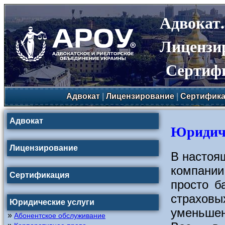
Адвокат
Лицензи
Сертиф
Адвокат
|
Лицензирование
|
Сертифика
Адвокат
Юридиче
Лицензирование
В настоя
компании
Сертификация
просто б
страховых
Юридические услуги
уменьшен
»
Абонентское обслуживание