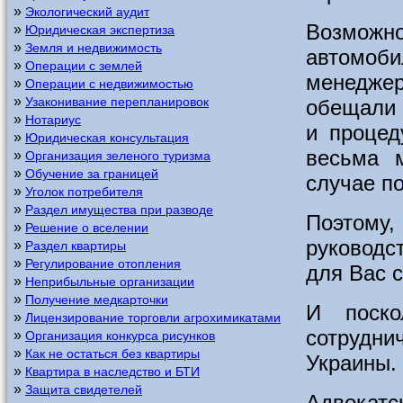
»
Экологический аудит
Возможн
»
Юридическая экспертиза
»
Земля и недвижимость
автомоб
»
Операции с землей
менедже
»
Операции с недвижимостью
»
Узаконивание перепланировок
обещали 
»
Нотариус
и процед
»
Юридическая консультация
весьма 
»
Организация зеленого туризма
»
Обучение за границей
случае п
»
Уголок потребителя
»
Раздел имущества при разводе
Поэтом
»
Решение о вселении
руководс
»
Раздел квартиры
»
Регулирование отопления
для Вас с
»
Неприбыльные организации
»
Получение медкарточки
И поско
»
Лицензирование торговли агрохимикатами
сотрудни
»
Организация конкурса рисунков
»
Как не остаться без квартиры
Украины.
»
Квартира в наследство и БТИ
»
Защита свидетелей
Адвокат