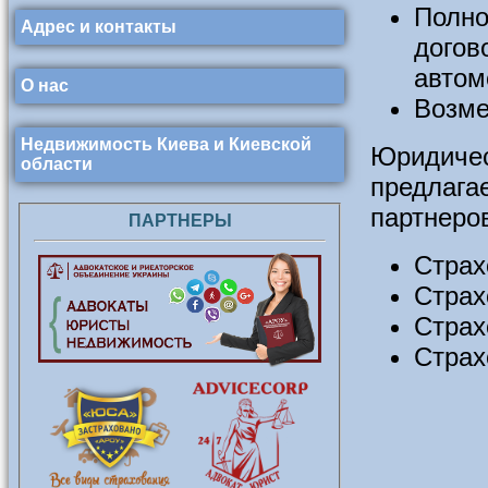
Полно
Адрес и контакты
догов
автом
О нас
Возме
Недвижимость Киева и Киевской
Юридичес
области
предлаг
партнеров
ПАРТНЕРЫ
Страх
Страх
Страх
Страх