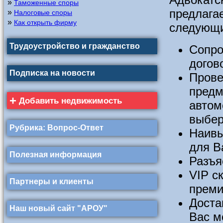
»
Таможенные споры
предла
»
Налоговые споры
»
Как открыть фирму
следующи
Трудоустройство и гражданство
Сопро
догов
Подписка на новости
Прове
предм
+
Добавить недвижимость
автом
выбер
Рубрика: Вопрос-Ответ
Наивы
для В
Полезная информация
Разъя
VIP с
Партнеры и клиенты
преми
Доста
Наш новый сайт "АРОУ"
Вас м