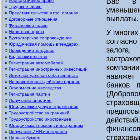
Вас в 
»
Корпоративное право
»
Трудовое право
уменьшен
»
Представительство в гос. органах
выплаты.
»
Договорные отношения
»
Финансовое право
У многих
»
Налоговое право
»
Бухгалтерское сопровождение
согласн
»
Юридическая помощь в тендерах
залога
»
Проведение тендеров
»
Вид на жительство
застрахо
»
Регистрация автомобилей
компании
»
Регистрация иностранных инвестиций
навяжет
»
Интеллектуальная собственность
»
Неправомерные действия органов
банков 
»
Оформление наследства
(Добро
»
Регистрация партии
»
Получение апостиля
страхо
»
Юридические услуги страхования
предпос
»
Трудоустройство за границей
действий
»
Трудоустройство иностранцев
»
Юридическая помощь иностранцам
финансо
»
Получение ИНН иностранца
страховы
»
Ценные бумаги