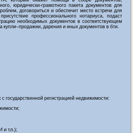
ного, юридически-грамотного пакета документов для
роблем, договориться и обеспечит место встречи для
присутствие профессионального нотариуса, подаст
страцию необходимых документов в соответствующем
а купли–продажии, дарения и иных документов в бти.
х с государственной регистрацией недвижимости:
жимости;
и т.п.);