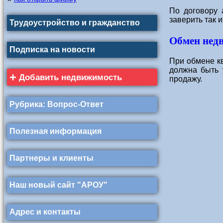
По договору 
заверить так 
Трудоустройство и гражданство
Обмен нед
Подписка на новости
При обмене кв
должна быть 
+
Добавить недвижимость
продажу.
Рубрика: Вопрос-Ответ
Полезная информация
Партнеры и клиенты
Наш новый сайт "АРОУ"
Адрес и контакты