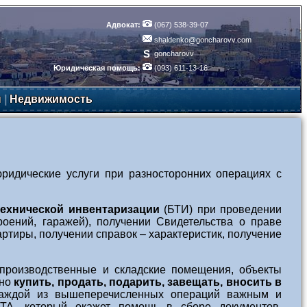
Адвокат:
(067) 538-39-07
shaldenko@goncharovv.com
S
goncharovv
Юридическая помощь:
(093) 611-13-16
ы
|
Недвижимость
ридические услуги при разносторонних операциях с
ехнической инвентаризации
(БТИ) при проведении
роений, гаражей), получении Свидетельства о праве
артиры, получении справок – характеристик, получение
 производственные и складские помещения, объекты
жно
купить, продать, подарить, завещать, вносить в
каждой из вышеперечисленных операций важным и
, который окажет помощь в сборе документов,