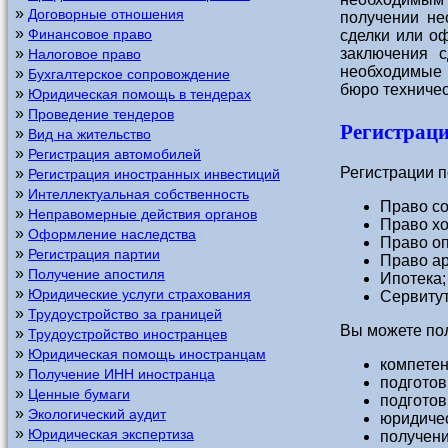
»
Договорные отношения
получении не
»
Финансовое право
сделки или о
»
заключения с
Налоговое право
необходимые 
»
Бухгалтерское сопровождение
бюро техничес
»
Юридическая помощь в тендерах
»
Проведение тендеров
Регистраци
»
Вид на жительство
»
Регистрация автомобилей
Регистрации 
»
Регистрация иностранных инвестиций
»
Интеллектуальная собственность
Право со
»
Неправомерные действия органов
Право хо
»
Оформление наследства
Право оп
»
Регистрация партии
Право а
»
Получение апостиля
Ипотека;
»
Юридические услуги страхования
Сервитут
»
Трудоустройство за границей
Вы можете пол
»
Трудоустройство иностранцев
»
Юридическая помощь иностранцам
компетен
»
Получение ИНН иностранца
подготов
»
Ценные бумаги
подготов
»
Экологический аудит
юридичес
»
Юридическая экспертиза
получени