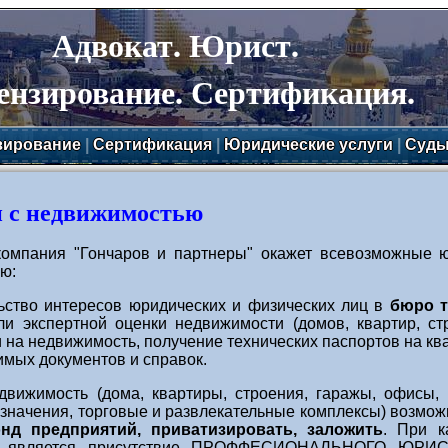
Адвокат. Юрист.
ензирование. Сертификация.
зирование
|
Сертификация
|
Юридические услуги
|
Суд
 с недвижимостью
компания "Гончаров и партнеры" окажет всевозможные ю
ю:
ьство интересов юридических и физических лиц в
бюро т
ли экспертной оценки недвижимости (домов, квартир, ст
 на недвижимость, получение технических паспортов на кв
мых документов и справок.
движимость (дома, квартиры, строения, гаражы, офисы,
азначения, торговые и развлекательные комплексы) возмо
нд предприятий, приватизировать, заложить
. При 
 является присутствие ПРОФФЕСИОНАЛЬНОГО ЮРИСТА