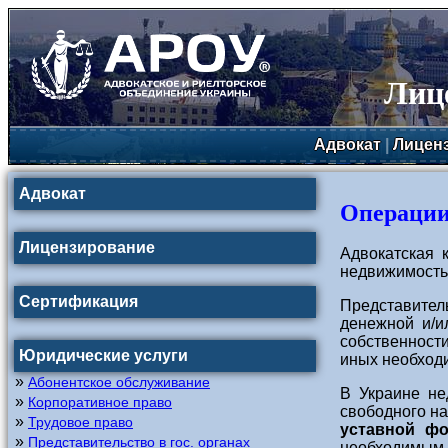
Лиц
Адвокат
|
Лицен
Адвокат
Операции
Лицензирование
Адвокатская 
недвижимость
Сертификация
Представител
денежной и/и
собственности
Юридические услуги
иных необходи
»
Абонентское обслуживание
В Украине не
»
Корпоративное право
свободного н
»
Трудовое право
уставной фо
»
Представительство в гос. органах
необходимым