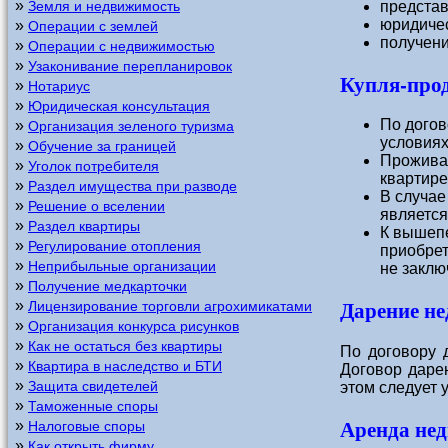
»
представ
Земля и недвижимость
юридичес
»
Операции с землей
получен
»
Операции с недвижимостью
»
Узаконивание перепланировок
Купля-про
»
Нотариус
»
Юридическая консультация
По догов
»
Организация зеленого туризма
условиях
»
Обучение за границей
Проживаю
»
Уголок потребителя
квартире
»
Раздел имущества при разводе
В случае
»
Решение о вселении
является
»
Раздел квартиры
К вышепе
»
Регулирование отопления
приобрет
»
Неприбыльные организации
не заклю
»
Получение медкарточки
Дарение н
»
Лицензирование торговли агрохимикатами
»
Организация конкурса рисунков
»
Как не остаться без квартиры
По договору д
»
Квартира в наследство и БТИ
Договор даре
»
Защита свидетелей
этом следует 
»
Таможенные споры
Аренда не
»
Налоговые споры
»
Как открыть фирму