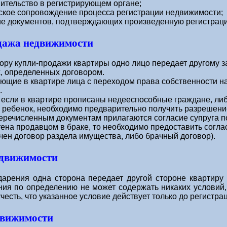
ительство в регистрирующем органе;
кое сопровождение процесса регистрации недвижимости;
ие документов, подтверждающих произведенную регистрац
дажа недвижимости
ору купли-продажи квартиры одно лицо передает другому з
, определенных договором.
щие в квартире лица с переходом права собственности н
.
 если в квартире прописаны недееспособные граждане, ли
 ребенок, необходимо предварительно получить разрешение
речисленным документам прилагаются согласие супруга пок
ена продавцом в браке, то необходимо предоставить соглас
чен договор раздела имущества, либо брачный договор).
едвижимости
арения одна сторона передает другой стороне квартиру б
ния по определению не может содержать никаких условий,
учесть, что указанное условие действует только до регистра
движимости