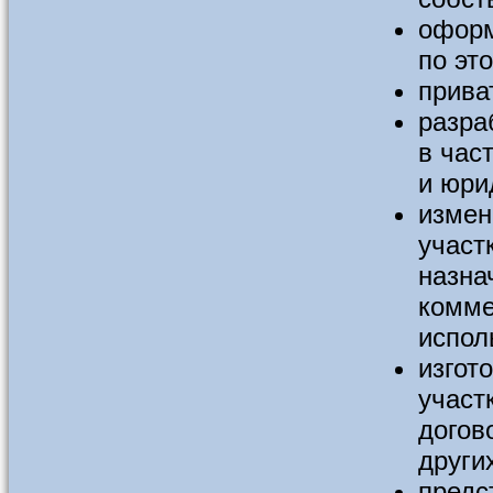
оформ
по эт
прива
разра
в час
и юри
измен
участ
назна
комме
испол
изгот
участ
догов
други
предс