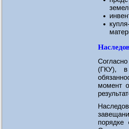
земел
инвен
купля
матер
Наследов
Согласно
(ГКУ), 
обязанн
момент о
результат
Наследо
завещани
порядке 