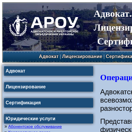
Адвокат
Лицензи
Сертиф
Адвокат
|
Лицензирование
|
Сертифика
Адвокат
Операци
Лицензирование
Адвокатс
всевоз
Сертификация
разносто
Юридические услуги
Предста
»
Абонентское обслуживание
физичес