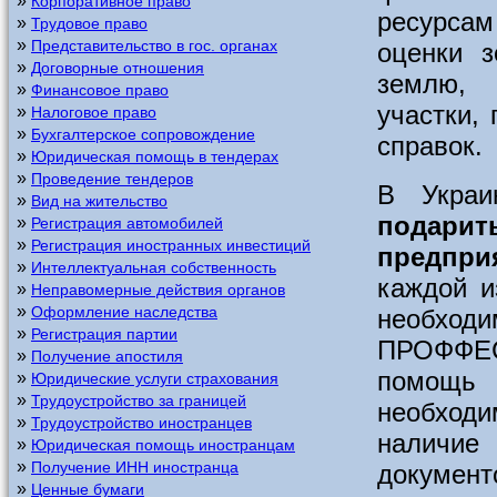
»
Корпоративное право
ресурсам
»
Трудовое право
»
Представительство в гос. органах
оценки з
»
Договорные отношения
землю, 
»
Финансовое право
участки,
»
Налоговое право
»
Бухгалтерское сопровождение
справок.
»
Юридическая помощь в тендерах
»
Проведение тендеров
В Укра
»
Вид на жительство
подарит
»
Регистрация автомобилей
»
Регистрация иностранных инвестиций
предпри
»
Интеллектуальная собственность
каждой и
»
Неправомерные действия органов
»
Оформление наследства
необх
»
Регистрация партии
ПРОФФЕС
»
Получение апостиля
помощь
»
Юридические услуги страхования
»
Трудоустройство за границей
необход
»
Трудоустройство иностранцев
наличие 
»
Юридическая помощь иностранцам
»
Получение ИНН иностранца
докуме
»
Ценные бумаги