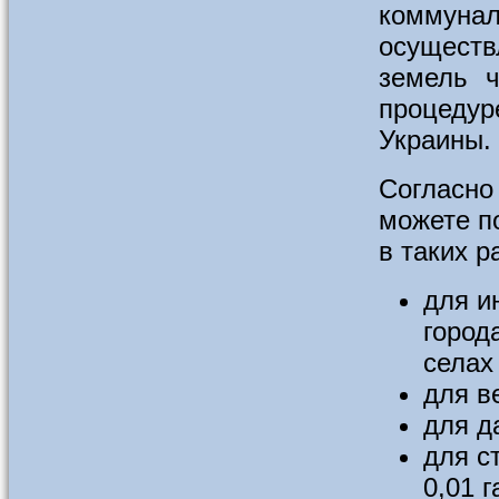
коммунал
осуществ
земель ч
процеду
Украины.
Согласно
можете п
в таких р
для и
города
селах 
для в
для д
для с
0,01 г