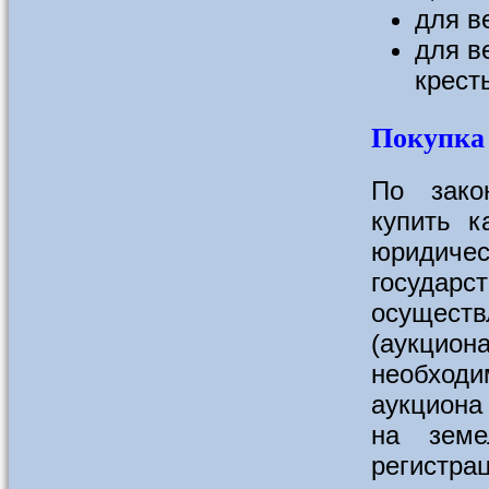
для в
для в
крест
Покупка
По зако
купить к
юридиче
государс
осущест
(аукци
необхо
аукциона
на земе
регистрац