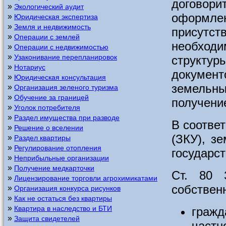
договор
»
Экологический аудит
оформле
»
Юридическая экспертиза
»
Земля и недвижимость
присутст
»
Операции с землей
необхо
»
Операции с недвижимостью
»
Узаконивание перепланировок
структу
»
Нотариус
докумен
»
Юридическая консультация
земельн
»
Организация зеленого туризма
»
Обучение за границей
получени
»
Уголок потребителя
»
Раздел имущества при разводе
В соответ
»
Решение о вселении
(ЗКУ), з
»
Раздел квартиры
»
Регулирование отопления
государс
»
Неприбыльные организации
»
Получение медкарточки
Ст. 80 
»
Лицензирование торговли агрохимикатами
собствен
»
Организация конкурса рисунков
»
Как не остаться без квартиры
»
Квартира в наследство и БТИ
гражд
»
Защита свидетелей
частн