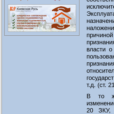
исключи
Эксплуат
назначе
наложен
причино
признан
власти о
пользова
призна
относите
государс
т.д. (ст. 
В то же
изменени
20 ЗКУ,