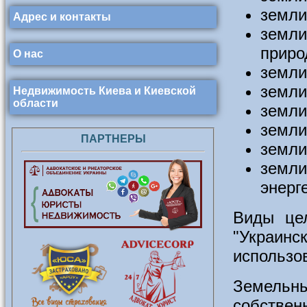
земли
Адрес и контакты
земли
приро
О нас
земли
земли
Недвижимость Киева и Киевской
области
земли
земли
ПАРТНЕРЫ
земли
земли
энерг
Виды цел
"Украи
использо
Земельн
собств