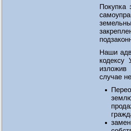
Покупка 
самоупр
земельны
закрепл
подзаконн
Наши адв
кодексу 
изложив 
случае не
Перео
землю
прода
гражд
замен
собст