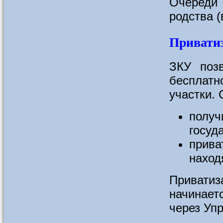
Очереди 
родства (
Привати
ЗКУ поз
бесплат
участки.
получ
госуд
прива
наход
Приватиз
начинает
через Уп