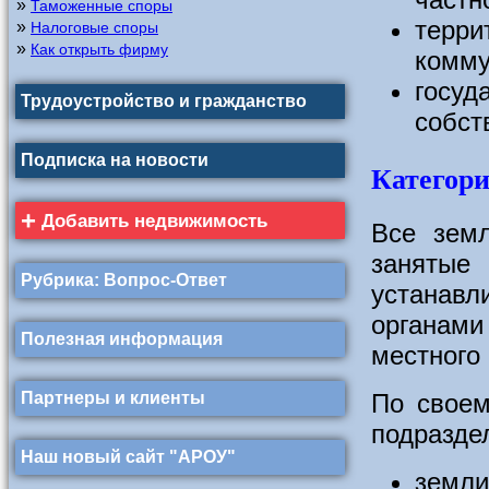
»
Таможенные споры
терри
»
Налоговые споры
»
Как открыть фирму
комму
госуд
Трудоустройство и гражданство
собст
Подписка на новости
Категори
+
Добавить недвижимость
Все земл
занятые
Рубрика: Вопрос-Ответ
устанавл
органам
Полезная информация
местного 
По своем
Партнеры и клиенты
подраздел
Наш новый сайт "АРОУ"
земли