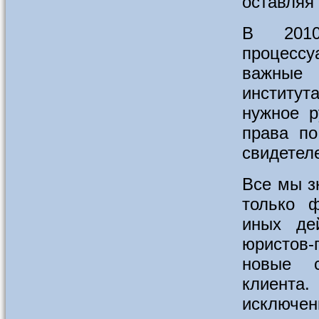
оставляя
В 2010
процессу
важные 
институт
нужное р
права по
свидетел
Все мы з
только 
иных де
юристов
новые с
клиент
исключен