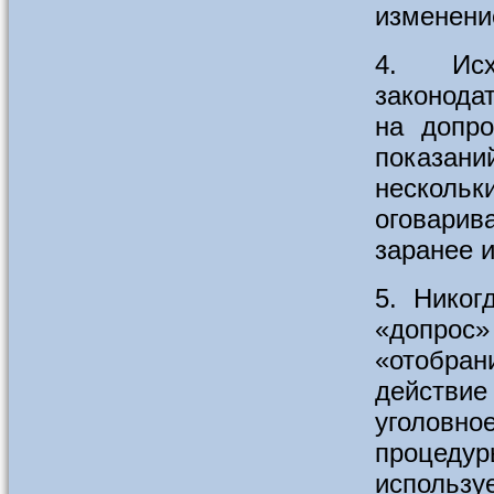
изменени
4. Исх
законода
на допро
показани
несколь
оговари
заранее 
5. Никог
«допрос
«отобран
действи
уголовно
процеду
использу