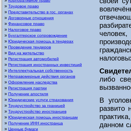
своей су
»
Корпоративное право
»
Трудовое право
вовлеч
»
Представительство в гос. органах
отвечаю
»
Договорные отношения
»
разбира
Финансовое право
»
Налоговое право
человек
»
Бухгалтерское сопровождение
произво
»
Юридическая помощь в тендерах
»
Проведение тендеров
гражданс
»
Вид на жительство
налоговых
»
Регистрация автомобилей
»
Регистрация иностранных инвестиций
Свидете
»
Интеллектуальная собственность
»
Неправомерные действия органов
либо све
»
Оформление наследства
вызванно
»
Регистрация партии
»
Получение апостиля
В уголов
»
Юридические услуги страхования
»
Трудоустройство за границей
развито 
»
Трудоустройство иностранцев
практика
»
Юридическая помощь иностранцам
»
данном с
Получение ИНН иностранца
»
Ценные бумаги