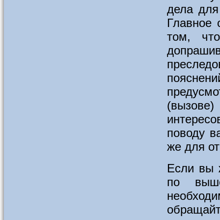
дела для
Главное 
том, чт
допрашив
преслед
поясне
предусмо
(вызов
интерес
поводу в
же для о
Если вы 
по выш
необход
обращайт