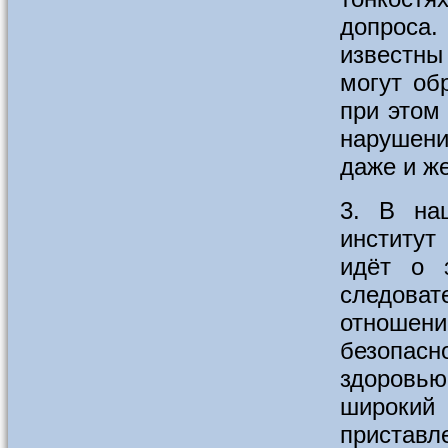
допроса
известн
могут об
при этом
нарушени
даже и ж
3. В на
институт
идёт о 
следова
отноше
безопасн
здоровью
широкий
пристав