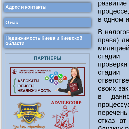
развитие
Адрес и контакты
процессе
в одном и
О нас
В налого
Недвижимость Киева и Киевской
права) л
области
милицией
стадии 
ПАРТНЕРЫ
проверки
стадии
ответстве
своих за
в данн
процессу
перечень
отказ от
близких р