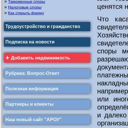
»
Таможенные споры
ценятся н
»
Налоговые споры
»
Как открыть фирму
Что каса
свидетел
Трудоустройство и гражданство
Хозяйств
свидетел
Подписка на новости
споры м
+
Добавить недвижимость
разреша
докумен
Рубрика: Вопрос-Ответ
платежны
накладны
Полезная информация
например
или иног
Партнеры и клиенты
определё
и далеко
Наш новый сайт "АРОУ"
организ