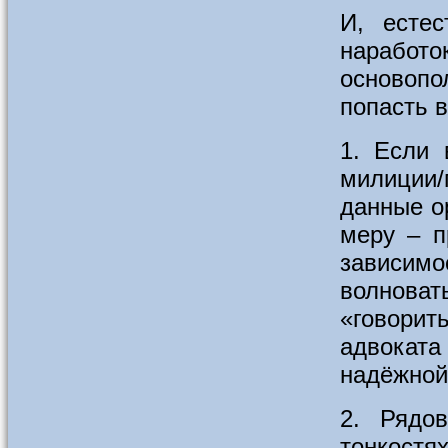
И, естес
наработо
основопо
попасть в
1. Если 
милиции
данные о
меру – п
зависимо
волнова
«говорит
адвоката
надёжной
2. Рядо
тонкостя