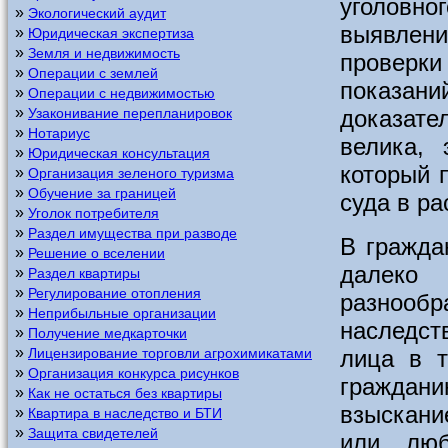
уголовн
»
Экологический аудит
выявлени
»
Юридическая экспертиза
»
Земля и недвижимость
проверки
»
Операции с землей
показан
»
Операции с недвижимостью
»
доказат
Узаконивание перепланировок
»
Нотариус
велика, 
»
Юридическая консультация
который 
»
Организация зеленого туризма
»
Обучение за границей
суда в ра
»
Уголок потребителя
»
Раздел имущества при разводе
В гражда
»
Решение о вселении
далеко
»
Раздел квартиры
»
Регулирование отопления
разнообр
»
Неприбыльные организации
наследст
»
Получение медкарточки
»
лица в 
Лицензирование торговли агрохимикатами
»
Организация конкурса рисунков
граждани
»
Как не остаться без квартиры
взыскани
»
Квартира в наследство и БТИ
»
Защита свидетелей
или люб