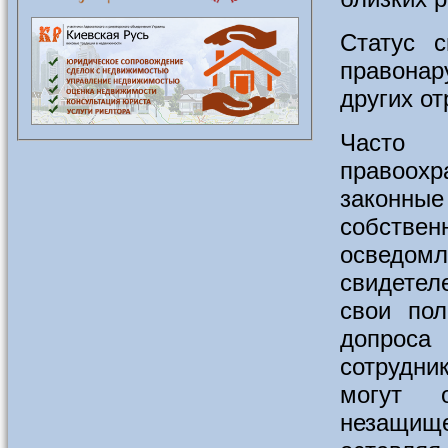
Статус 
правонар
других от
Часто
правоохр
законны
собствен
осведом
свидетел
свои пол
допроса
сотрудни
могут 
незащищ